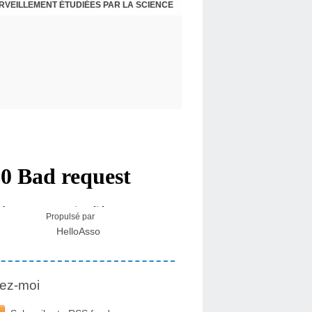
ERVEILLEMENT ÉTUDIÉES PAR LA SCIENCE
L : RECEVOIR LE MESSAGE DES PLANTES
Propulsé par
HelloAsso
ez-moi