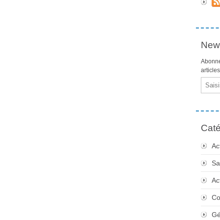
News
Abonne
article
Email
Caté
Ac
Sa
Ac
Co
Gé