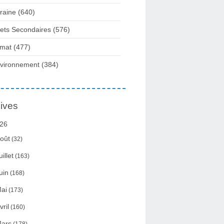
raine
(640)
fets Secondaires
(576)
imat
(477)
vironnement
(384)
ives
26
oût
(32)
uillet
(163)
uin
(168)
ai
(173)
vril
(160)
ars