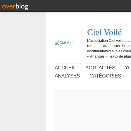
Ciel Voilé
L'association Ciel voilé a p
rubriques au-dessus de l’ima
documentaires sur les chemtr
« Analyses » : eaux de pluie,
ACCUEIL
ACTUALITÉS
Y
ANALYSES
CATÉGORIES