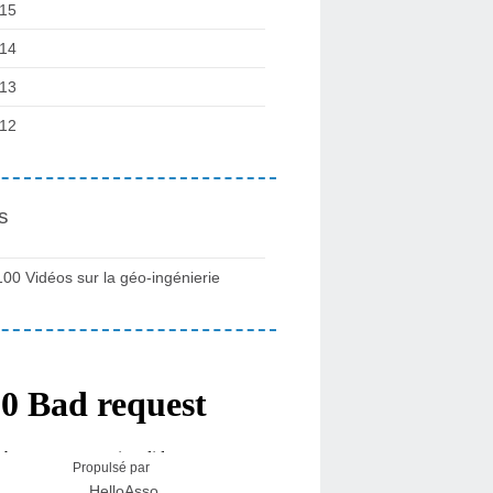
15
14
13
12
s
100 Vidéos sur la géo-ingénierie
Propulsé par
HelloAsso