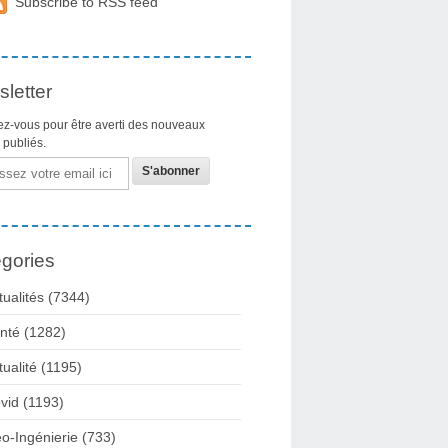
Subscribe to RSS feed
letter
z-vous pour être averti des nouveaux
s publiés.
gories
tualités
(7344)
nté
(1282)
tualité
(1195)
vid
(1193)
o-Ingénierie
(733)