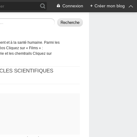
Connexion
+
Créer mon blog
ement et à la santé humaine. Parmi les
éos Cliquez sur « Films » :
rie et les chemtrails Cliquez sur
CLES SCIENTIFIQUES