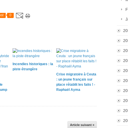
F
st
0
J
20
20
20
20
Incendies historiques : la
piste étrangère
20
Crise migratoire à Ceuta
: un jeune français sur
20
le
place rétablit les faits ! -
rump
Raphaël Ayma
20
20
20
20
Article suivant »