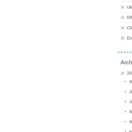
Uk
Ef
Cl
En
Arch
20
A
J
J
M
A
M