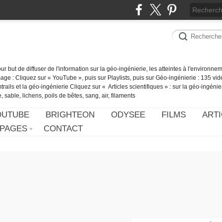
our but de diffuser de l'information sur la géo-ingénierie, les atteintes à l'environn
ge : Cliquez sur « YouTube », puis sur Playlists, puis sur Géo-ingénierie : 135 vid
ails et la géo-ingénierie Cliquez sur « Articles scientifiques » : sur la géo-ingénie
 sable, lichens, poils de bêtes, sang, air, filaments
OUTUBE
BRIGHTEON
ODYSEE
FILMS
ARTI
PAGES
CONTACT