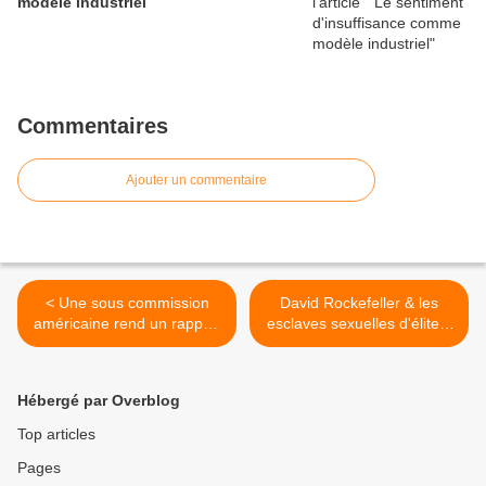
modèle industriel
Commentaires
Ajouter un commentaire
< Une sous commission
David Rockefeller & les
américaine rend un rapport
esclaves sexuelles d'élite ~
incendiaire sur la gestion de
Anneke Lucas >
la pandémie
Hébergé par Overblog
Top articles
Pages