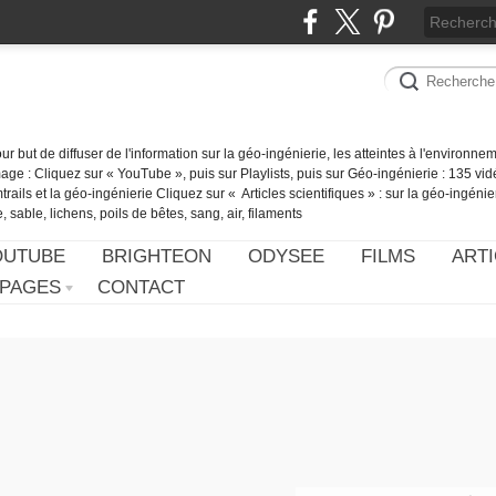
our but de diffuser de l'information sur la géo-ingénierie, les atteintes à l'environn
ge : Cliquez sur « YouTube », puis sur Playlists, puis sur Géo-ingénierie : 135 vid
ails et la géo-ingénierie Cliquez sur « Articles scientifiques » : sur la géo-ingénie
 sable, lichens, poils de bêtes, sang, air, filaments
OUTUBE
BRIGHTEON
ODYSEE
FILMS
ARTI
PAGES
CONTACT