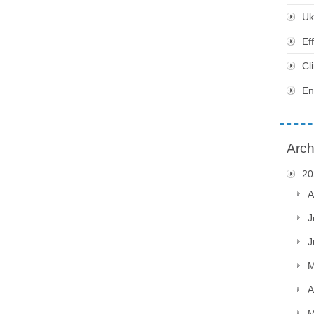
Uk
Ef
Cl
En
Arch
20
A
J
J
M
A
M