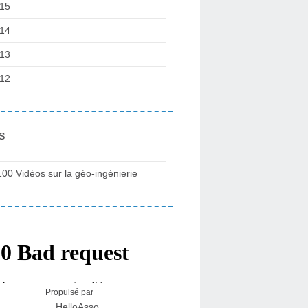
15
14
13
12
s
100 Vidéos sur la géo-ingénierie
Propulsé par
HelloAsso