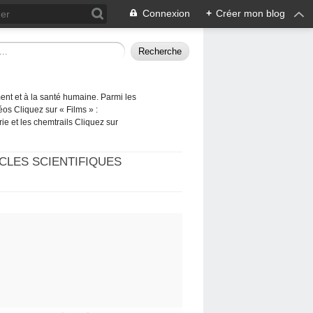
Connexion
+
Créer mon blog
ement et à la santé humaine. Parmi les
éos Cliquez sur « Films » :
rie et les chemtrails Cliquez sur
CLES SCIENTIFIQUES