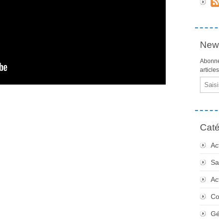
News
Abonne
article
Email
Caté
Ac
Sa
Ac
Co
Gé