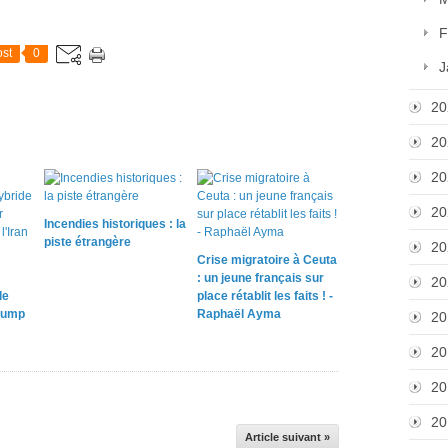
F
st
0
J
20
20
20
20
Incendies historiques : la
piste étrangère
20
Crise migratoire à Ceuta
: un jeune français sur
20
le
place rétablit les faits ! -
rump
Raphaël Ayma
20
20
20
20
Article suivant »