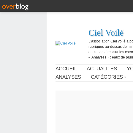
Ciel Voilé
L'association Ciel voilé a p
rubriques au-dessus de l’ima
documentaires sur les chemtr
« Analyses » : eaux de pluie,
ACCUEIL
ACTUALITÉS
Y
ANALYSES
CATÉGORIES