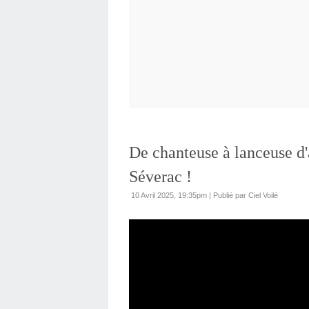
De chanteuse à lanceuse d'
Séverac !
10 Avril 2025, 19:35pm
|
Publié par Ciel Voilé