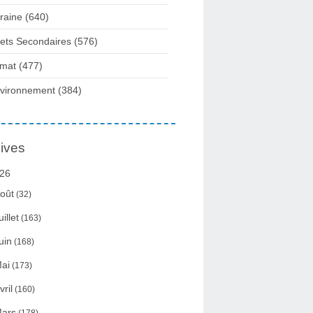
raine
(640)
fets Secondaires
(576)
imat
(477)
vironnement
(384)
ives
26
oût
(32)
uillet
(163)
uin
(168)
ai
(173)
vril
(160)
ars