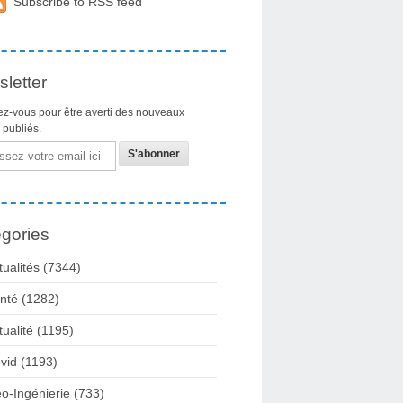
Subscribe to RSS feed
letter
z-vous pour être averti des nouveaux
s publiés.
gories
tualités
(7344)
nté
(1282)
tualité
(1195)
vid
(1193)
o-Ingénierie
(733)