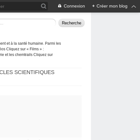
Connexion
+
Créer mon blog
ement et à la santé humaine. Parmi les
éos Cliquez sur « Films » :
rie et les chemtrails Cliquez sur
CLES SCIENTIFIQUES