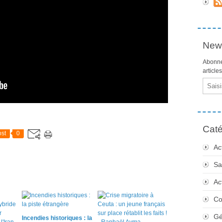
News
Abonne
article
Email
Caté
st
0
Ac
Sa
Ac
Co
Gé
Incendies historiques : la