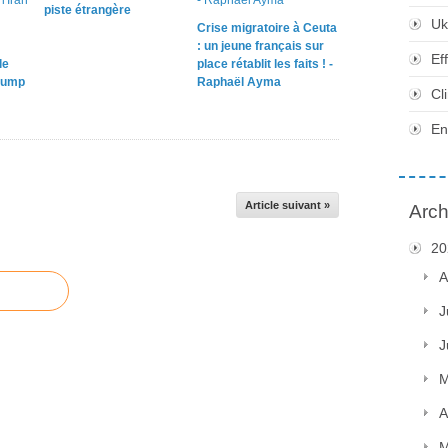
piste étrangère
Uk
Crise migratoire à Ceuta
: un jeune français sur
Ef
le
place rétablit les faits ! -
rump
Raphaël Ayma
Cl
En
Article suivant »
Arch
20
A
J
J
M
A
M