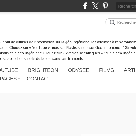
our but de diffuser de l'information sur la géo-ingénierie, les atteintes à l'environn
ge : Cliquez sur « YouTube », puis sur Playlists, puis sur Géo-ingénierie : 135 vid
ails et la géo-ingénierie Cliquez sur « Articles scientifiques » : sur la géo-ingénie
 sable, lichens, poils de bêtes, sang, air, filaments
OUTUBE
BRIGHTEON
ODYSEE
FILMS
ARTI
PAGES
CONTACT