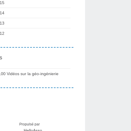
15
14
13
12
s
100 Vidéos sur la géo-ingénierie
Propulsé par
HelloAsso