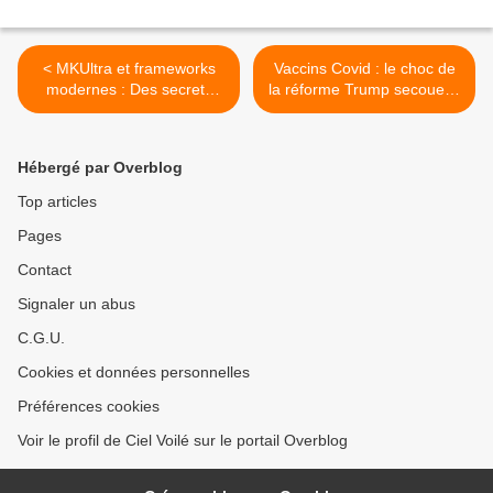
< MKUltra et frameworks
Vaccins Covid : le choc de
modernes : Des secrets
la réforme Trump secoue la
d’un programme de
santé publique >
manipulation mentale de la
CIA aux outils de contrôle
Hébergé par Overblog
de l’information
Top articles
Pages
Contact
Signaler un abus
C.G.U.
Cookies et données personnelles
Préférences cookies
Voir le profil de Ciel Voilé sur le portail Overblog