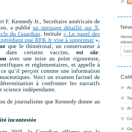
t F. Kennedy Jr., Secrétaire américain de
News
ins, a publié
un message détaillé sur X
,
ticle du Guardian
. Intitulé
«
Le panel des
Abonne
ngrédient que RFK Jr vise à supprimer
»,
article
me
que le thimérosal, un conservateur à
Email
sé dans certains vaccins,
est sûr
.
ion
avec une mise au point rigoureuse,
ntifiques et réglementaires, et appelle à
 ce qu’il perçoit comme une information
rmaceutiques. Voici un examen factuel de
Caté
 détermination à confronter les narratifs
Ac
e science indépendante.
Sa
ion de journalisme que Kennedy donne au
Ac
Co
té incontestée
Gé
juin 2025, le Guardian affirme que le