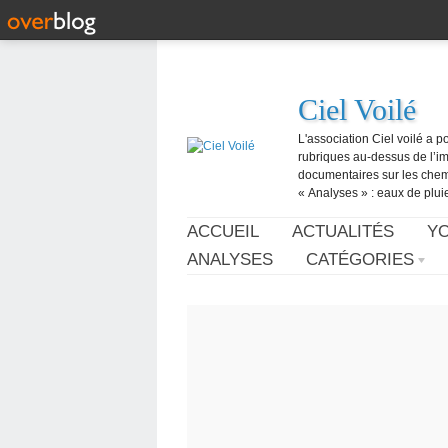
Ciel Voilé
L'association Ciel voilé a p
rubriques au-dessus de l’ima
documentaires sur les chemtr
« Analyses » : eaux de pluie,
ACCUEIL
ACTUALITÉS
Y
ANALYSES
CATÉGORIES