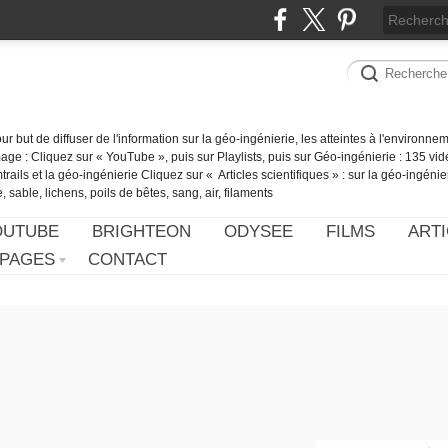
our but de diffuser de l'information sur la géo-ingénierie, les atteintes à l'environn
ge : Cliquez sur « YouTube », puis sur Playlists, puis sur Géo-ingénierie : 135 vid
ails et la géo-ingénierie Cliquez sur « Articles scientifiques » : sur la géo-ingénie
 sable, lichens, poils de bêtes, sang, air, filaments
OUTUBE
BRIGHTEON
ODYSEE
FILMS
ARTI
PAGES
CONTACT