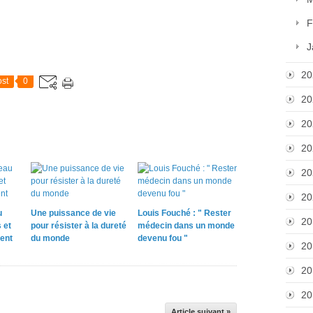
F
J
20
st
0
20
20
20
20
20
u
Une puissance de vie
Louis Fouché : " Rester
20
 et
pour résister à la dureté
médecin dans un monde
ent
du monde
devenu fou "
20
20
20
Article suivant »