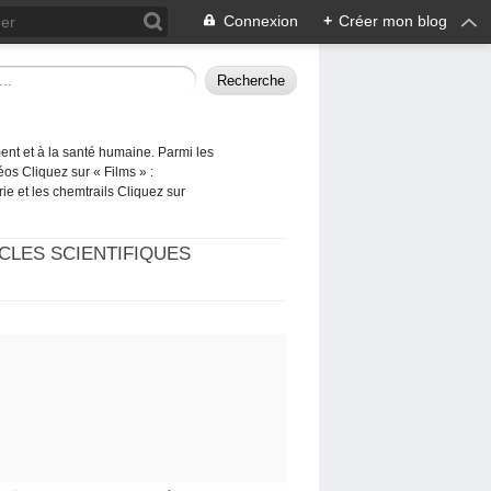
Connexion
+
Créer mon blog
ement et à la santé humaine. Parmi les
éos Cliquez sur « Films » :
rie et les chemtrails Cliquez sur
CLES SCIENTIFIQUES