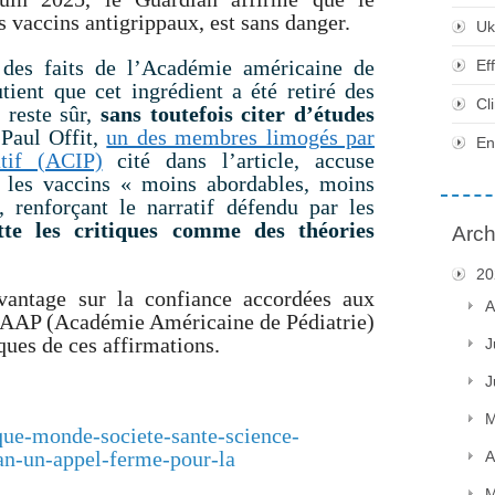
s vaccins antigrippaux, est sans danger.
Uk
n des faits de l’Académie américaine de
Ef
tient que cet ingrédient a été retiré des
Cl
t reste sûr,
sans toutefois citer d’études
 Paul Offit,
un des membres limogés par
En
tif (ACIP)
cité dans l’article, accuse
 les vaccins «
moins abordables, moins
 renforçant le narratif défendu par les
tte les critiques comme des théories
Arch
20
vantage sur la confiance accordées aux
A
’AAP (Académie Américaine de Pédiatrie)
iques de ces affirmations.
J
J
M
ique-monde-societe-sante-science-
an-un-appel-ferme-pour-la
A
M