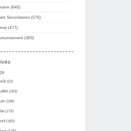
raine
(640)
fets Secondaires
(576)
imat
(477)
vironnement
(383)
ives
26
oût
(22)
uillet
(163)
uin
(168)
ai
(173)
vril
(160)
ars