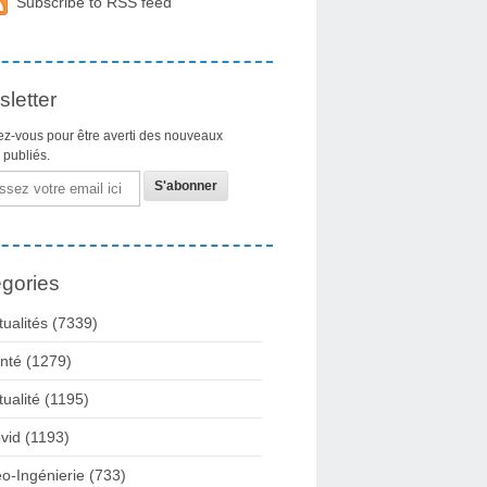
Subscribe to RSS feed
letter
z-vous pour être averti des nouveaux
s publiés.
gories
tualités
(7339)
nté
(1279)
tualité
(1195)
vid
(1193)
o-Ingénierie
(733)