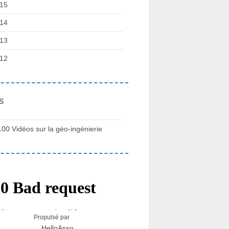
15
14
13
12
s
100 Vidéos sur la géo-ingénierie
Propulsé par
HelloAsso