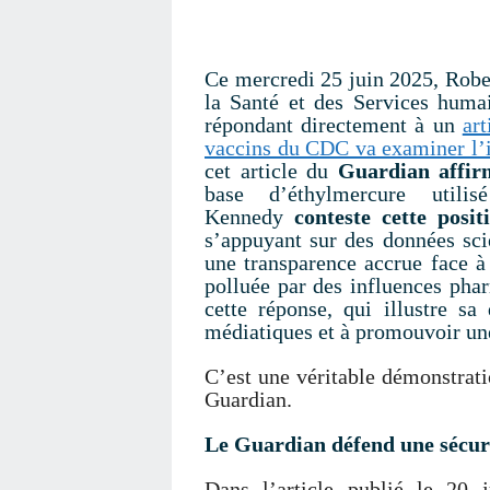
Ce mercredi 25 juin 2025, Rober
la Santé et des Services huma
répondant directement à un
ar
vaccins du CDC va examiner l’i
cet article du
Guardian affir
base d’éthylmercure utili
Kennedy
conteste cette posit
s’appuyant sur des données scie
une transparence accrue face à
polluée par des influences pha
cette réponse, qui illustre sa
médiatiques et à promouvoir un
C’est une véritable démonstrat
Guardian.
Le Guardian défend une sécuri
Dans l’article publié le 20 