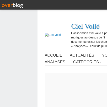
Ciel Voilé
L'association Ciel voilé a p
rubriques au-dessus de l’ima
documentaires sur les chemtr
« Analyses » : eaux de pluie,
ACCUEIL
ACTUALITÉS
Y
ANALYSES
CATÉGORIES