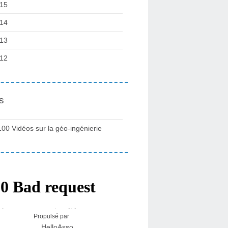
15
14
13
12
s
100 Vidéos sur la géo-ingénierie
Propulsé par
HelloAsso