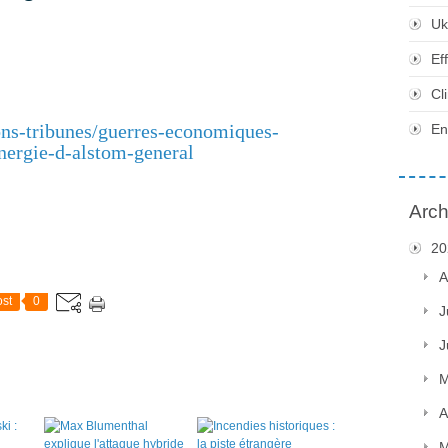
Uk
Ef
Cl
ions-tribunes/guerres-economiques-
En
nergie-d-alstom-general
Arch
20
A
st
0
J
J
M
A
M