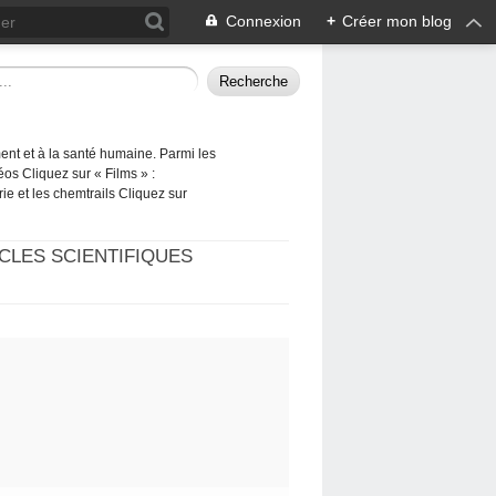
Connexion
+
Créer mon blog
ement et à la santé humaine. Parmi les
éos Cliquez sur « Films » :
rie et les chemtrails Cliquez sur
CLES SCIENTIFIQUES