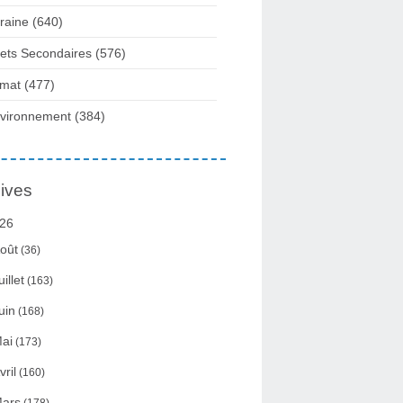
raine
(640)
fets Secondaires
(576)
imat
(477)
vironnement
(384)
ives
26
oût
(36)
uillet
(163)
uin
(168)
ai
(173)
vril
(160)
ars