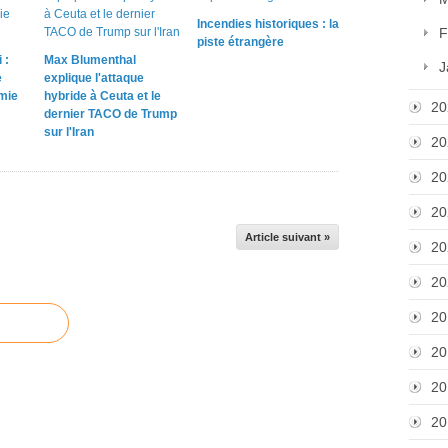
Incendies historiques : la
F
piste étrangère
 :
Max Blumenthal
J
e
explique l'attaque
omie
hybride à Ceuta et le
20
dernier TACO de Trump
sur l'Iran
20
20
20
Article suivant »
20
20
20
20
20
20