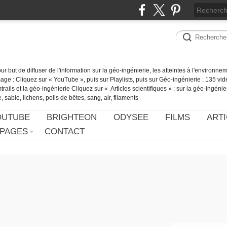
our but de diffuser de l'information sur la géo-ingénierie, les atteintes à l'environn
ge : Cliquez sur « YouTube », puis sur Playlists, puis sur Géo-ingénierie : 135 vid
ails et la géo-ingénierie Cliquez sur « Articles scientifiques » : sur la géo-ingénie
 sable, lichens, poils de bêtes, sang, air, filaments
OUTUBE
BRIGHTEON
ODYSEE
FILMS
ARTI
PAGES
CONTACT