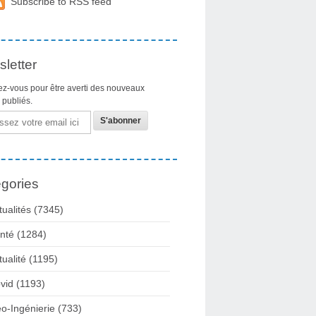
Subscribe to RSS feed
letter
z-vous pour être averti des nouveaux
s publiés.
gories
tualités
(7345)
nté
(1284)
tualité
(1195)
vid
(1193)
o-Ingénierie
(733)