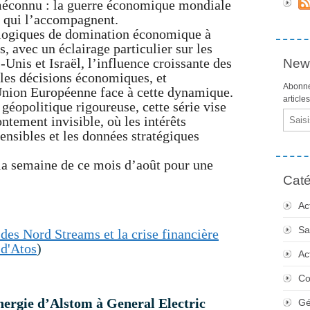
méconnu : la guerre économique mondiale
e qui l’accompagnent.
 logiques de domination économique à
, avec un éclairage particulier sur les
s-Unis et Israël, l’influence croissante des
News
les décisions économiques, et
Abonne
Union Européenne face à cette dynamique.
article
e géopolitique rigoureuse, cette série vise
Email
ontement invisible, où les intérêts
ensibles et les données stratégiques
la semaine de ce mois d’août pour une
Caté
Ac
Sa
des Nord Streams et la crise financière
 d'Atos
)
Ac
Co
énergie d’Alstom à General Electric
Gé