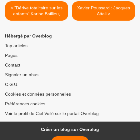
< "Dérive totalitaire sur les
Xavier Poussard : Jacques
enfants" Karine Baillieu,
Attali >
Virginie de Araújo-Recchia
et Ariane Bilheran
Hébergé par Overblog
Top articles
Pages
Contact
Signaler un abus
C.G.U.
Cookies et données personnelles
Préférences cookies
Voir le profil de Ciel Voilé sur le portail Overblog
Créer un blog sur Overblog