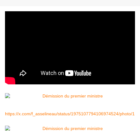
https://x.com/f_asselineau/status/1975107794106974524/photo/1