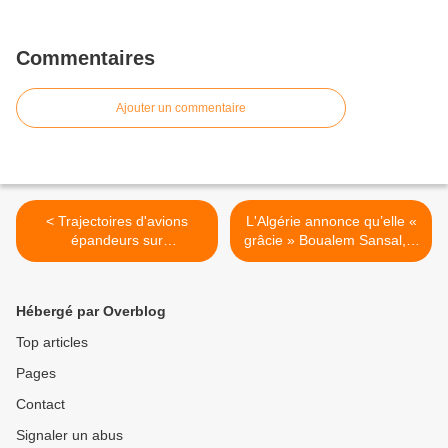
Commentaires
Ajouter un commentaire
< Trajectoires d'avions
L'Algérie annonce qu’elle «
épandeurs sur
grâcie » Boualem Sansal, «
FlightRadar24
à la demande de
l’Allemagne… »il y sera
transféré >
Hébergé par Overblog
Top articles
Pages
Contact
Signaler un abus