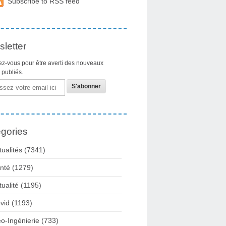
Subscribe to RSS feed
letter
z-vous pour être averti des nouveaux
s publiés.
gories
tualités
(7341)
nté
(1279)
tualité
(1195)
vid
(1193)
o-Ingénierie
(733)