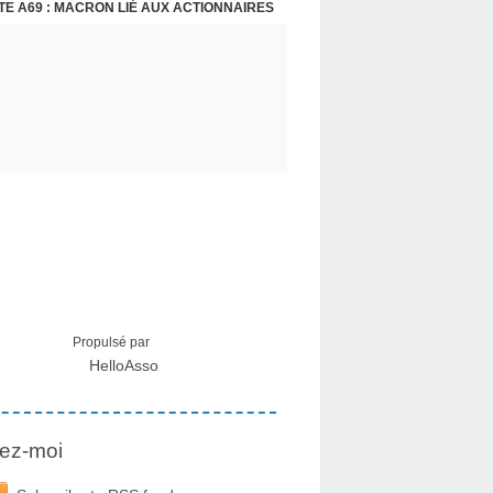
E A69 : MACRON LIÉ AUX ACTIONNAIRES
CRISE MIGRATOIRE À CEUTA : UN JEUNE FRANÇAIS SUR PLACE RÉTABLIT LES FAITS ! - RAPHAËL AYMA
Propulsé par
HelloAsso
ez-moi