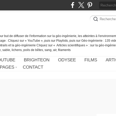
our but de diffuser de l'information sur la géo-ingénierie, les atteintes à l'environn
ge : Cliquez sur « YouTube », puis sur Playlists, puis sur Géo-ingénierie : 135 vid
ails et la géo-ingénierie Cliquez sur « Articles scientifiques » : sur la géo-ingénie
 sable, lichens, poils de bêtes, sang, air, filaments
OUTUBE
BRIGHTEON
ODYSEE
FILMS
ARTI
PAGES
CONTACT