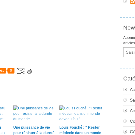
News
Abonne
article
Email
st
0
Caté
Ac
Sa
Ac
Co
u
Une puissance de vie
Louis Fouché : " Rester
Gé
 et
pour résister à la dureté
médecin dans un monde