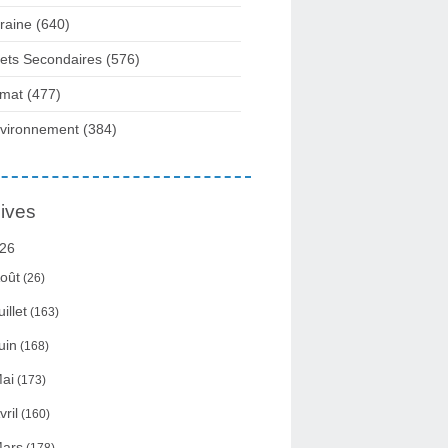
raine
(640)
fets Secondaires
(576)
imat
(477)
vironnement
(384)
ives
26
oût
(26)
uillet
(163)
uin
(168)
ai
(173)
vril
(160)
ars