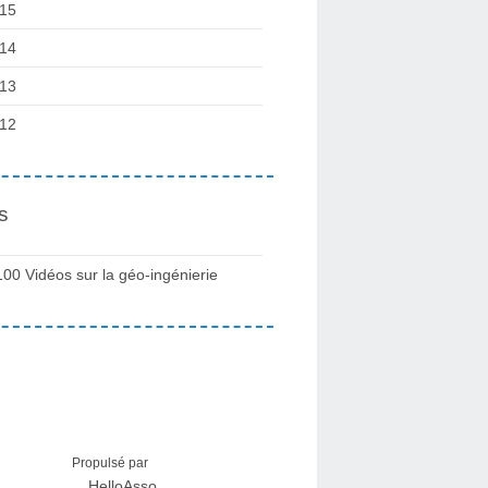
15
14
13
12
s
100 Vidéos sur la géo-ingénierie
Propulsé par
HelloAsso