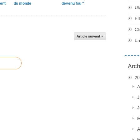
ent
du monde
devenu fou "
Uk
Ef
Cl
Article suivant »
En
Arch
20
A
J
J
M
A
M