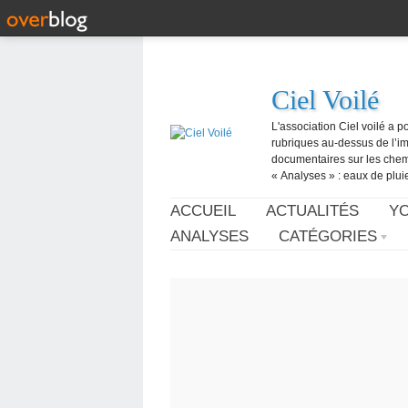
Ciel Voilé
L'association Ciel voilé a p
rubriques au-dessus de l’ima
documentaires sur les chemtr
« Analyses » : eaux de pluie,
ACCUEIL
ACTUALITÉS
Y
ANALYSES
CATÉGORIES