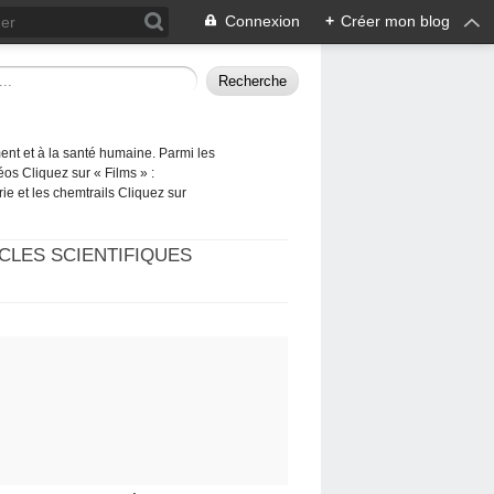
Connexion
+
Créer mon blog
ement et à la santé humaine. Parmi les
éos Cliquez sur « Films » :
rie et les chemtrails Cliquez sur
CLES SCIENTIFIQUES