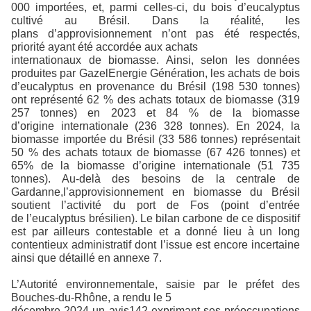
000 importées, et, parmi celles-ci, du bois d’eucalyptus
cultivé au Brésil. Dans la réalité, les
plans
d’approvisionnement n’ont pas été respectés,
priorité ayant été accordée aux achats
internationaux de biomasse. Ainsi, selon les données
produites par GazelEnergie Génération, les achats de bois
d’eucalyptus en provenance du Brésil (198 530 tonnes)
ont représenté 62 % des achats totaux de biomasse (319
257 tonnes) en 2023 et 84 % de la biomasse
d’origine internationale (236 328 tonnes). En 2024, la
biomasse importée du Brésil (33 586 tonnes) représentait
50 % des achats totaux de biomasse (67 426 tonnes) et
65% de la biomasse d’origine internationale (51 735
tonnes). Au-delà des besoins de la centrale de
Gardanne,l’approvisionnement en biomasse du Brésil
soutient l’activité du port de Fos (point d’entrée
de l’eucalyptus brésilien). Le bilan carbone de ce dispositif
est par ailleurs contestable et a donné lieu à un long
contentieux administratif dont l’issue est encore incertaine
ainsi que détaillé en annexe 7.
L’Autorité environnementale, saisie par le préfet des
Bouches-du-Rhône, a rendu le 5
décembre 2024 un avis142 exprimant ses préoccupations