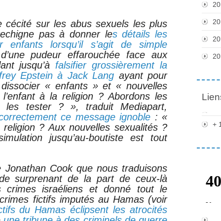
20
20
le cécité sur les abus sexuels les plus
rechigne pas à donner le
s détails les
20
r enfants lorsqu’il s’agit de simple
 d’une pudeur effarouchée face aux
20
llant jusqu’à
falsifier grossièrement la
ffrey Epstein à Jack Lang
ayant pour
 dissocier « enfants » et « nouvelles
r l’enfant à la religion ? Abordons les
Lien
il les tester ? », traduit Mediapart,
 correctement ce message ignoble
: «
+ 
 la religion ? Aux nouvelles sexualités ?
imulation jusqu’au-boutiste est tout
de Jonathan Cook que nous traduisons
n de surprenant de la part de ceux-là
crimes israéliens et donné tout le
crimes fictifs imputés au Hamas (voir
ctifs du Hamas éclipsent les atrocités
é
une tribune à des criminels de guerre