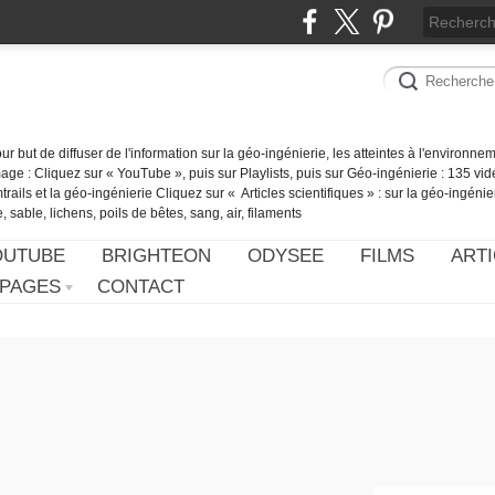
our but de diffuser de l'information sur la géo-ingénierie, les atteintes à l'environn
ge : Cliquez sur « YouTube », puis sur Playlists, puis sur Géo-ingénierie : 135 vid
ails et la géo-ingénierie Cliquez sur « Articles scientifiques » : sur la géo-ingénie
 sable, lichens, poils de bêtes, sang, air, filaments
OUTUBE
BRIGHTEON
ODYSEE
FILMS
ARTI
PAGES
CONTACT