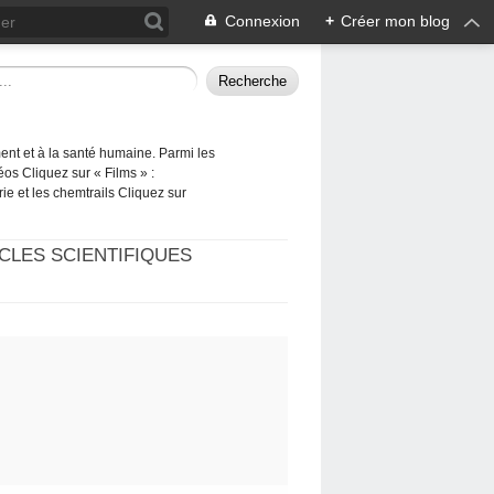
Connexion
+
Créer mon blog
ement et à la santé humaine. Parmi les
éos Cliquez sur « Films » :
rie et les chemtrails Cliquez sur
CLES SCIENTIFIQUES