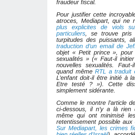
fraudeur fiscal.
Pour justifier cette incroyab
atroces, Mediapart, qui ne 
plus explicites de viols su
particuliers
, se trouve pris
turpitudes des puissants, a
traduction d’un email de Je
objet « Petit prince », pour
sexualités » (« Faut-il initie
nouvelles sexualités. Faut-
quand même
RTL a traduit
L’enfant doit-il être initié à
Etre testé ? »). Cette diss
simplement sidérante.
Comme le montre l’article 
ci-dessous, il n’y a là rie
même qui ont minimisé les 
retentissement possible aux 
Sur Mediapart, les crimes fi
bien réelles d’Israël
), accord