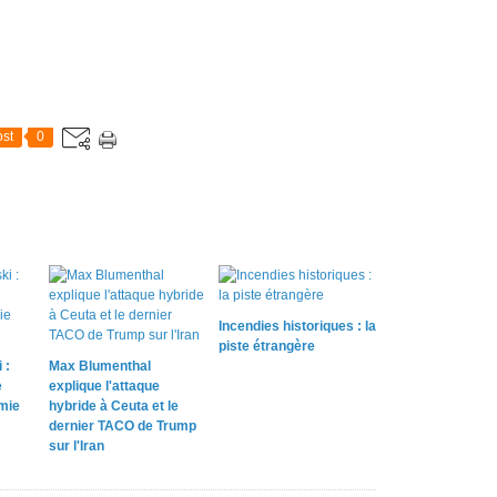
st
0
Incendies historiques : la
piste étrangère
 :
Max Blumenthal
e
explique l'attaque
omie
hybride à Ceuta et le
dernier TACO de Trump
sur l'Iran