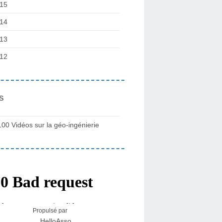
15
14
13
12
s
100 Vidéos sur la géo-ingénierie
Propulsé par
HelloAsso