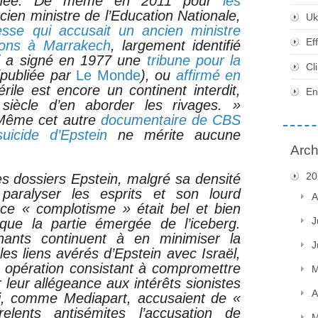
menée. De même en 2011 pour
les
ncien ministre de l’Education Nationale,
Uk
esse qui accusait un ancien ministre
Ef
rçons à Marrakech
, largement identifié
i a signé en 1977 une
tribune pour la
Cl
publiée par
Le Monde
), ou
affirmé en
ile est encore un continent interdit,
En
iècle d’en aborder les rivages. »
r. Même cet autre
documentaire de CBS
uicide d’Epstein
ne mérite aucune
Arch
20
es dossiers Epstein, malgré sa densité
paralyser les esprits et son lourd
A
 ce « complotisme » était bel et bien
J
t que la partie émergée de l’iceberg.
nants continuent à en minimiser la
J
es liens avérés d’Epstein avec Israël,
e opération consistant à compromettre
M
 leur allégeance aux intérêts sionistes
A
i, comme Mediapart, accusaient de «
elents antisémites l’accusation de
M