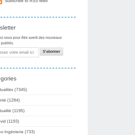
Subscribe to RSS feed
letter
z-vous pour être averti des nouveaux
s publiés.
gories
tualités
(7345)
nté
(1284)
tualité
(1195)
vid
(1193)
o-Ingénierie
(733)