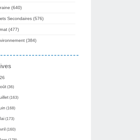
raine
(640)
fets Secondaires
(576)
imat
(477)
vironnement
(384)
ives
26
oût
(36)
uillet
(163)
uin
(168)
ai
(173)
vril
(160)
ars