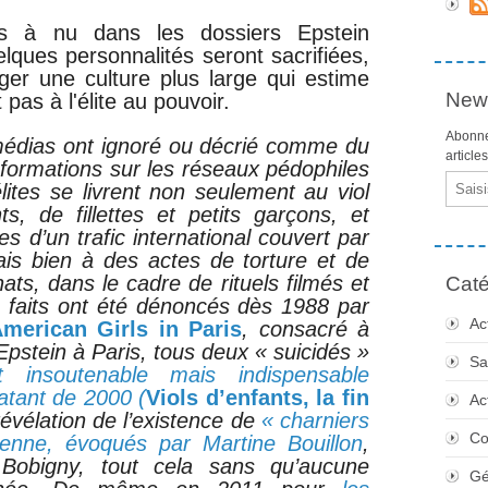
ses à nu dans les dossiers Epstein
elques personnalités seront sacrifiées,
er une culture plus large qui estime
News
 pas à l'élite au pouvoir.
Abonne
médias ont ignoré ou décrié comme du
article
nformations sur les réseaux pédophiles
Email
lites se livrent non seulement au viol
s, de fillettes et petits garçons, et
 d’un trafic international couvert par
ais bien à des actes de torture et de
ats, dans le cadre de rituels filmés et
Caté
 faits ont été dénoncés dès 1988 par
Ac
merican Girls in Paris
, consacré à
pstein à Paris, tous deux « suicidés »
Sa
t insoutenable mais indispensable
atant de 2000 (
Viols d’enfants, la fin
Ac
révélation de l’existence de
« charniers
Co
ienne, évoqués par Martine Bouillon
,
 Bobigny, tout cela sans qu’aucune
Gé