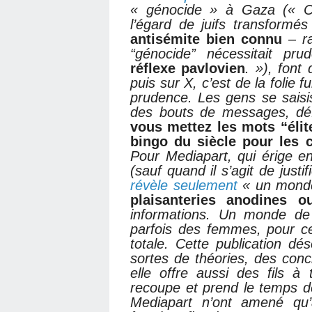
« génocide » à Gaza (« Cert
l’égard de juifs transformé
antisémite bien connu
– ra
“génocide” nécessitait pru
réflexe pavlovien
. »), font
puis sur X, c’est de la folie
prudence. Les gens se saisis
des bouts de messages, dé
vous mettez les mots “élit
bingo du siècle pour les 
Pour Mediapart, qui érige en
(sauf quand il s’agit de justif
révèle seulement
« un monde
plaisanteries anodines o
informations. Un monde de 
parfois des femmes, pour c
totale. Cette publication 
sortes de théories, des conc
elle offre aussi des fils à 
recoupe et prend le temps de
Mediapart n’ont amené qu’à