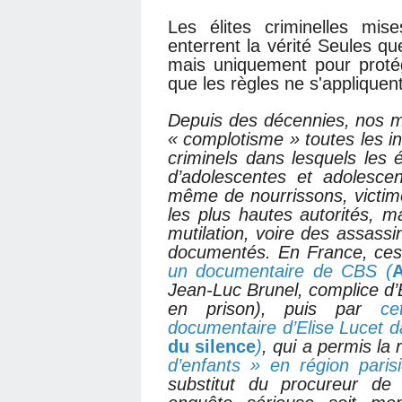
Les élites criminelles mi
enterrent la vérité Seules qu
mais uniquement pour protég
que les règles ne s'appliquent
Depuis des décennies, nos 
« complotisme » toutes les i
criminels dans lesquels les é
d’adolescentes et adolescent
même de nourrissons, victimes
les plus hautes autorités, m
mutilation, voire des assassin
documentés. En France, ces
un documentaire de CBS (
A
Jean-Luc Brunel, complice d’E
en prison), puis par
ce
documentaire d’Elise Lucet d
du silence
)
, qui a permis la 
d’enfants » en région paris
substitut du procureur de