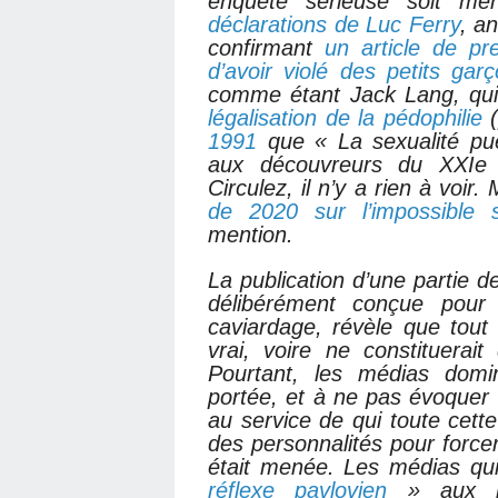
enquête sérieuse soit 
déclarations de Luc Ferry
, a
confirmant
un article de pr
d’avoir violé des petits ga
comme étant Jack Lang, qu
légalisation de la pédophilie
(
1991
que « La sexualité puér
aux découvreurs du XXIe s
Circulez, il n’y a rien à voi
de 2020 sur l’impossible s
mention.
La publication d’une partie d
délibérément conçue pour 
caviardage, révèle que tout
vrai, voire ne constituerai
Pourtant, les médias domi
portée, et à ne pas évoquer l
au service de qui toute cett
des personnalités pour forcer
était menée. Les médias qu
réflexe pavlovien
» aux r