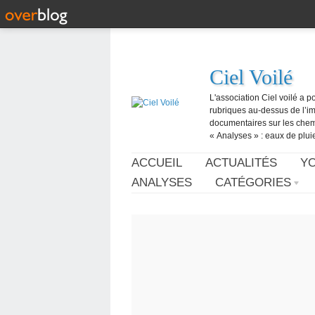
Ciel Voilé
L'association Ciel voilé a p
rubriques au-dessus de l’ima
documentaires sur les chemtr
« Analyses » : eaux de pluie,
ACCUEIL
ACTUALITÉS
Y
ANALYSES
CATÉGORIES