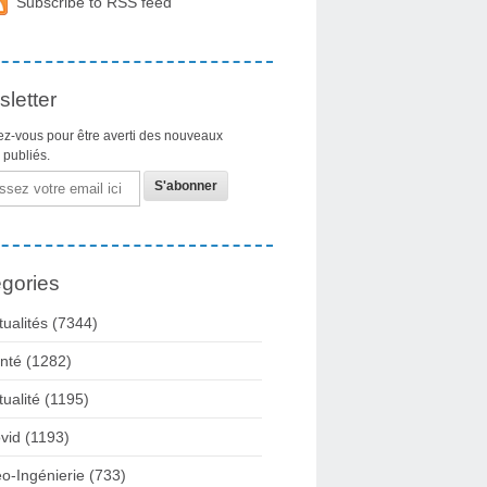
Subscribe to RSS feed
letter
z-vous pour être averti des nouveaux
s publiés.
gories
tualités
(7344)
nté
(1282)
tualité
(1195)
vid
(1193)
o-Ingénierie
(733)