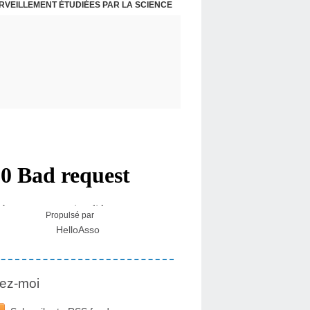
ERVEILLEMENT ÉTUDIÉES PAR LA SCIENCE
L : RECEVOIR LE MESSAGE DES PLANTES
Propulsé par
HelloAsso
ez-moi