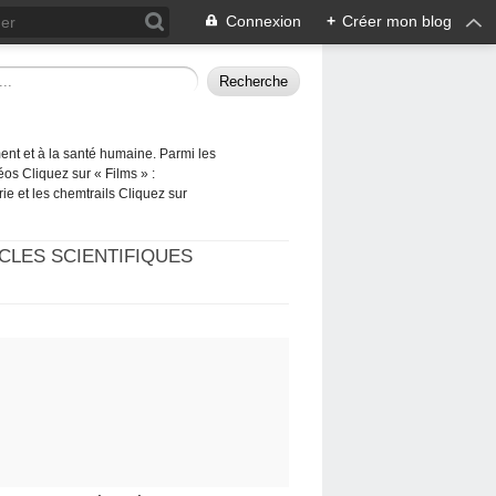
Connexion
+
Créer mon blog
ement et à la santé humaine. Parmi les
éos Cliquez sur « Films » :
rie et les chemtrails Cliquez sur
CLES SCIENTIFIQUES