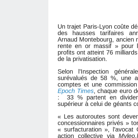
Un trajet Paris-Lyon coûte dé
des hausses tarifaires an
Arnaud Montebourg, ancien m
rente en or massif » pour l
profits ont atteint 76 milliar
de la privatisation.
Selon l’Inspection général
surévalués de 58 %, une ab
comptes et une commission
Epoch Times
, chaque euro d
: 33 % partent en dividend
supérieur à celui de géants
« Les autoroutes sont deve
concessionnaires privés » t
« surfacturation », l’avoca
action collective via
Myleo.