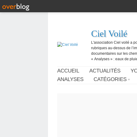
Ciel Voilé
L'association Ciel voilé a p
rubriques au-dessus de l’ima
documentaires sur les chemtr
« Analyses » : eaux de pluie,
ACCUEIL
ACTUALITÉS
Y
ANALYSES
CATÉGORIES