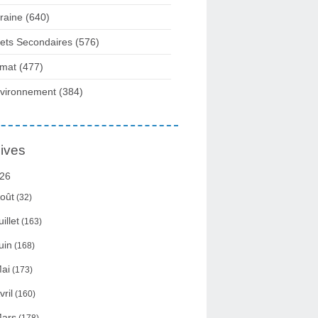
raine
(640)
fets Secondaires
(576)
imat
(477)
vironnement
(384)
ives
26
oût
(32)
uillet
(163)
uin
(168)
ai
(173)
vril
(160)
ars