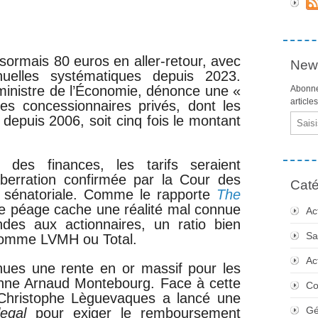
sormais 80 euros en aller-retour, avec
News
nuelles systématiques depuis 2023.
inistre de l’Économie, dénonce une «
Abonne
article
es concessionnaires privés, dont les
Email
ds depuis 2006, soit cinq fois le montant
e des finances, les tarifs seraient
erration confirmée par la Cour des
Caté
 sénatoriale. Comme le rapporte
The
e péage cache une réalité mal connue
Ac
es aux actionnaires, un ratio bien
Sa
 comme LVMH ou Total.
Ac
nues une rente en or massif pour les
onne Arnaud Montebourg. Face à cette
Co
t Christophe Lèguevaques a lancé une
Gé
legal
pour exiger le remboursement