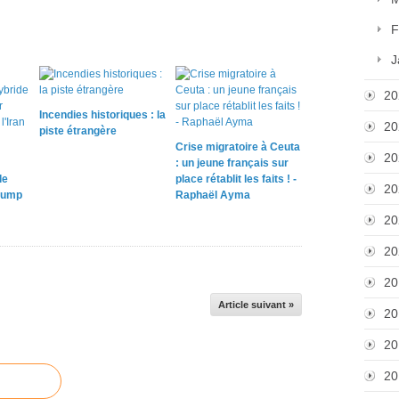
F
J
20
Incendies historiques : la
20
piste étrangère
Crise migratoire à Ceuta
20
: un jeune français sur
le
place rétablit les faits ! -
20
rump
Raphaël Ayma
20
20
20
Article suivant »
20
20
20