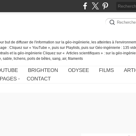
our but de diffuser de l'information sur la géo-ingénierie, les atteintes à l'environn
ge : Cliquez sur « YouTube », puis sur Playlists, puis sur Géo-ingénierie : 135 vid
ails et la géo-ingénierie Cliquez sur « Articles scientifiques » : sur la géo-ingénie
 sable, lichens, poils de bêtes, sang, air, filaments
OUTUBE
BRIGHTEON
ODYSEE
FILMS
ARTI
PAGES
CONTACT