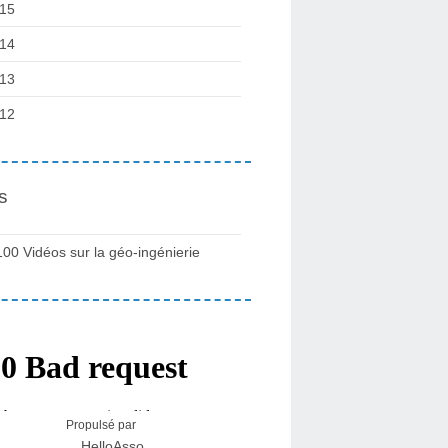
15
14
13
12
s
100 Vidéos sur la géo-ingénierie
Propulsé par
HelloAsso