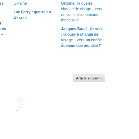
Luc Ferry : guerre en
Ukraine
t
rres
Jacques Baud - Ukraine
 –
: la guerre change de
visage... vers un conflit
économique mondial ?
Article suivant »