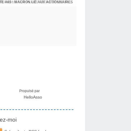
CRISE MIGRATOIRE À CEUTA : UN JEUNE FRANÇAIS SUR PLACE RÉTABLIT LES FAITS ! - RAPHAËL AYMA
Propulsé par
HelloAsso
ez-moi