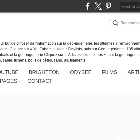
our but de diffuser de l'information sur la géo-ingénierie, les atteintes à l'environn
ge : Cliquez sur « YouTube », puis sur Playlists, puis sur Géo-ingénierie : 135 vid
ails et la géo-ingénierie Cliquez sur « Articles scientifiques » : sur la géo-ingénie
 sable, lichens, poils de bêtes, sang, air, filaments
OUTUBE
BRIGHTEON
ODYSEE
FILMS
ARTI
PAGES
CONTACT