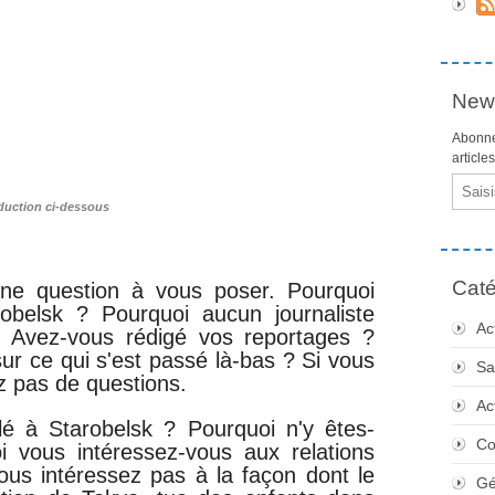
News
Abonne
article
Email
duction ci-dessous
Caté
 une question à vous poser. Pourquoi
robelsk ? Pourquoi aucun journaliste
Ac
? Avez-vous rédigé vos reportages ?
sur ce qui s'est passé là-bas ? Si vous
Sa
z pas de questions.
Ac
lé à Starobelsk ? Pourquoi n'y êtes-
Co
i vous intéressez-vous aux relations
ous intéressez pas à la façon dont le
Gé