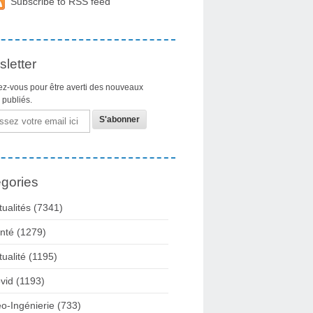
Subscribe to RSS feed
letter
z-vous pour être averti des nouveaux
s publiés.
gories
tualités
(7341)
nté
(1279)
tualité
(1195)
vid
(1193)
o-Ingénierie
(733)