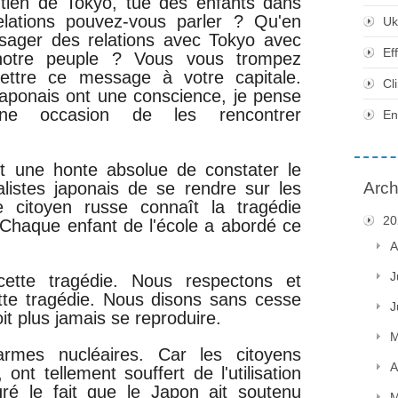
utien de Tokyo, tue des enfants dans
lations pouvez-vous parler ? Qu'en
Uk
sager des relations avec Tokyo avec
Ef
 notre peuple ? Vous vous trompez
mettre ce message à votre capitale.
Cl
s japonais ont une conscience, je pense
ne occasion de les rencontrer
En
st une honte absolue de constater le
alistes japonais de se rendre sur les
Arch
 citoyen russe connaît la tragédie
20
 Chaque enfant de l'école a abordé ce
A
J
ette tragédie. Nous respectons et
tte tragédie. Nous disons sans cesse
J
it plus jamais se reproduire.
M
d'armes nucléaires. Car les citoyens
A
 ont tellement souffert de l'utilisation
gré le fait que le Japon ait soutenu
M