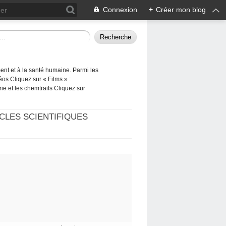
Connexion
+
Créer mon blog
ement et à la santé humaine. Parmi les
éos Cliquez sur « Films » :
rie et les chemtrails Cliquez sur
CLES SCIENTIFIQUES