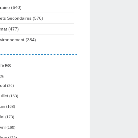
raine
(640)
fets Secondaires
(576)
imat
(477)
vironnement
(384)
ives
26
oût
(26)
uillet
(163)
uin
(168)
ai
(173)
vril
(160)
ars