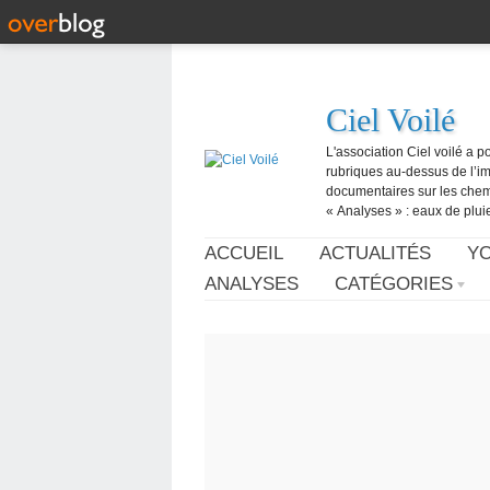
Ciel Voilé
L'association Ciel voilé a p
rubriques au-dessus de l’ima
documentaires sur les chemtr
« Analyses » : eaux de pluie,
ACCUEIL
ACTUALITÉS
Y
ANALYSES
CATÉGORIES