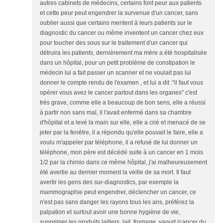
autres cabinets de médecins, certains font peur aux patients
et cette peur peut engendrer la survenue d'un cancer, sans
oublier aussi que certains mentent à leurs patients sur le
diagnostic du cancer ou même inventent un cancer chez eux
pour toucher des sous sur le traitement d'un cancer qui
détruira les patients, dernièrement ma mère a été hospitalisée
dans un hôpital, pour un petit problème de constipation le
médecin lui a fait passer un scanner et ne voulait pas lui
donner le compte rendu de l'examen , et lui a dit :"il faut vous
opérer vous avez le cancer partout dans les organes" c'est
très grave, comme elle a beaucoup de bon sens, elle a réussi
à partir non sans mal, il l'avait enfermé dans sa chambre
d'hôpital et a levé la main sur elle, elle a crié et menacé de se
jeter par la fenêtre, il a répondu qu'elle pouvait le faire, elle a
voulu m'appeler par téléphone, il a refusé de lui donner un
téléphone, mon père est décédé suite à un cancer en 1 mois
1/2 par la chimio dans ce même hôpital, j'ai malheureusement
été avertie au dernier moment la veille de sa mort. Il faut
avertir les gens des sur-diagnostics, par exemple la
mammographie peut engendrer, déclencher un cancer, ce
n'est pas sans danger les rayons tous les ans, préférez la
palpation et surtout avoir une bonne hygiène de vie,
supprimer les produits laitiers, lait, fromage, yaourt (cancer du