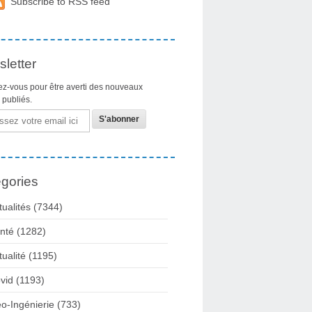
Subscribe to RSS feed
letter
z-vous pour être averti des nouveaux
s publiés.
gories
tualités
(7344)
nté
(1282)
tualité
(1195)
vid
(1193)
o-Ingénierie
(733)