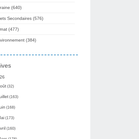
raine
(640)
fets Secondaires
(576)
imat
(477)
vironnement
(384)
ives
26
oût
(32)
uillet
(163)
uin
(168)
ai
(173)
vril
(160)
ars