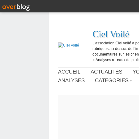
Ciel Voilé
L'association Ciel voilé a p
rubriques au-dessus de l’ima
documentaires sur les chemtr
« Analyses » : eaux de pluie,
ACCUEIL
ACTUALITÉS
Y
ANALYSES
CATÉGORIES