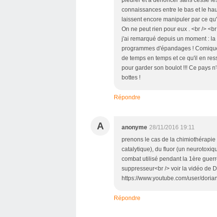
connaissances entre le bas et le ha
laissent encore manipuler par ce qu'il
On ne peut rien pour eux . <br /> <br
j'ai remarqué depuis un moment : la
programmes d'épandages ! Comique , s
de temps en temps et ce qu'il en resso
pour garder son boulot !!! Ce pays n
bottes !
Répondre
A
anonyme
28/11/2016 19:11
prenons le cas de la chimiothérapie e
catalytique), du fluor (un neurotoxi
combat utilisé pendant la 1ère gue
suppresseur<br /> voir la vidéo de D
https://www.youtube.com/user/dorian
Répondre