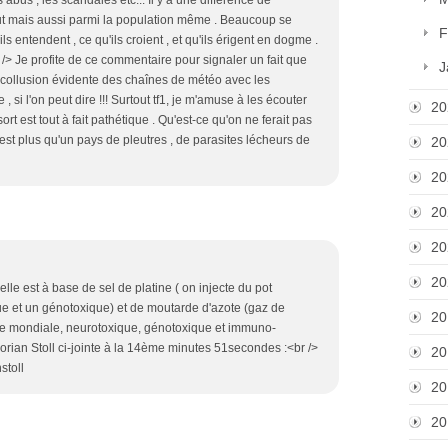
ut mais aussi parmi la population même . Beaucoup se
F
s entendent , ce qu'ils croient , et qu'ils érigent en dogme .
 /> Je profite de ce commentaire pour signaler un fait que
J
 collusion évidente des chaînes de météo avec les
i l'on peut dire !!! Surtout tf1, je m'amuse à les écouter
20
rt est tout à fait pathétique . Qu'est-ce qu'on ne ferait pas
'est plus qu'un pays de pleutres , de parasites lécheurs de
20
20
20
20
20
lle est à base de sel de platine ( on injecte du pot
que et un génotoxique) et de moutarde d'azote (gaz de
20
rre mondiale, neurotoxique, génotoxique et immuno-
orian Stoll ci-jointe à la 14ème minutes 51secondes :<br />
20
stoll
20
20