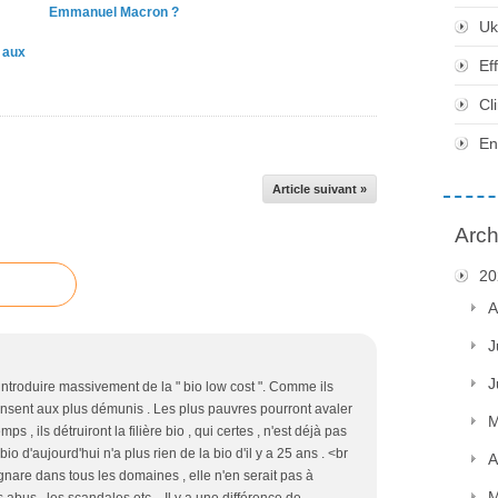
Emmanuel Macron ?
Uk
e aux
Ef
Cl
En
Article suivant »
Arch
20
A
J
J
troduire massivement de la " bio low cost ". Comme ils
pensent aux plus démunis . Les plus pauvres pourront avaler
M
 , ils détruiront la filière bio , qui certes , n'est déjà pas
o d'aujourd'hui n'a plus rien de la bio d'il y a 25 ans . <br
A
 ignare dans tous les domaines , elle n'en serait pas à
M
abus , les scandales etc... Il y a une différence de