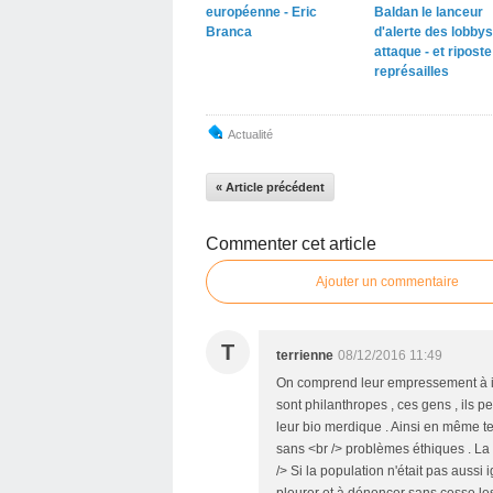
européenne - Eric
Baldan le lanceur
Branca
d'alerte des lobbys
attaque - et ripost
représailles
Actualité
« Article précédent
Commenter cet article
Ajouter un commentaire
T
terrienne
08/12/2016 11:49
On comprend leur empressement à in
sont philanthropes , ces gens , ils 
leur bio merdique . Ainsi en même temps
sans <br /> problèmes éthiques . La bi
/> Si la population n'était pas aussi
pleurer et à dénoncer sans cesse les 