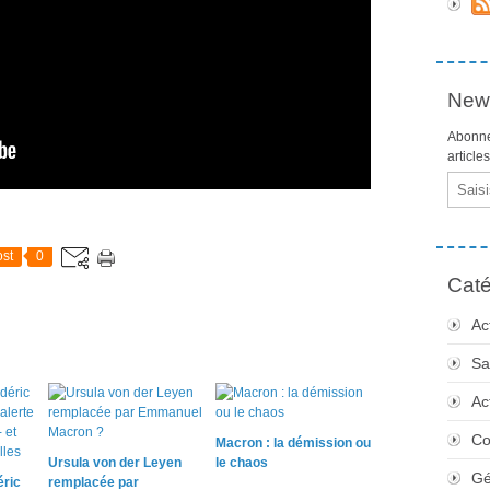
News
Abonne
article
Email
st
0
Caté
Ac
Sa
Ac
Co
Macron : la démission ou
Ursula von der Leyen
le chaos
Gé
éric
remplacée par