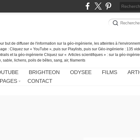
our but de diffuser de l'information sur la géo-ingénierie, les atteintes à l'environn
ge : Cliquez sur « YouTube », puis sur Playlists, puis sur Géo-ingénierie : 135 vid
ails et la géo-ingénierie Cliquez sur « Articles scientifiques » : sur la géo-ingénie
 sable, lichens, poils de bêtes, sang, air, filaments
OUTUBE
BRIGHTEON
ODYSEE
FILMS
ARTI
PAGES
CONTACT