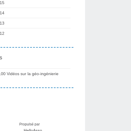
15
14
13
12
s
100 Vidéos sur la géo-ingénierie
Propulsé par
HelloAsso