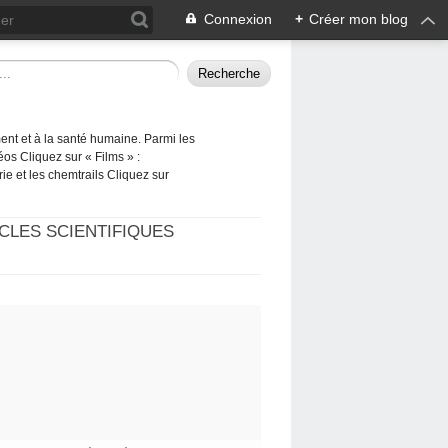
Connexion
+
Créer mon blog
ement et à la santé humaine. Parmi les
éos Cliquez sur « Films » :
rie et les chemtrails Cliquez sur
CLES SCIENTIFIQUES