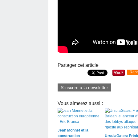
Partager cet article
Repo
S'inscrire à la newsletter
Vous aimerez aussi :
Jean Monnet et la
construction
UrsulaGates: Fréd