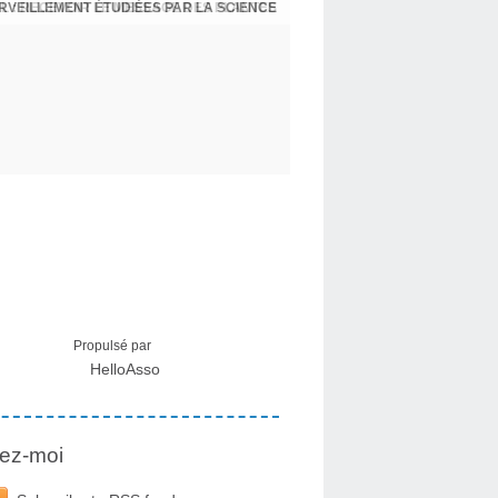
ERVEILLEMENT ÉTUDIÉES PAR LA SCIENCE
L : RECEVOIR LE MESSAGE DES PLANTES
Propulsé par
HelloAsso
ez-moi