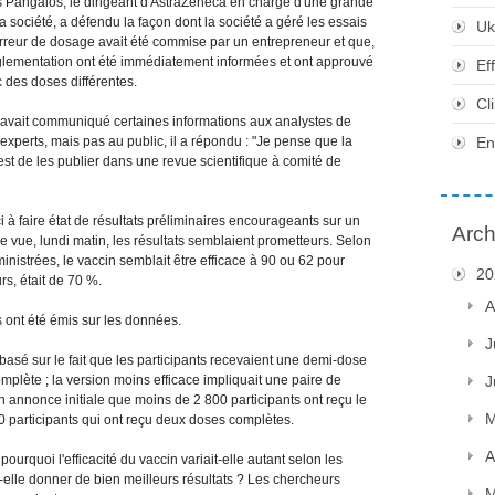
 Pangalos, le dirigeant d'AstraZeneca en charge d'une grande
 société, a défendu la façon dont la société a géré les essais
Uk
l'erreur de dosage avait été commise par un entrepreneur et que,
réglementation ont été immédiatement informées et ont approuvé
Ef
c des doses différentes.
Cl
avait communiqué certaines informations aux analystes de
t experts, mais pas au public, il a répondu : "Je pense que la
En
st de les publier dans une revue scientifique à comité de
i à faire état de résultats préliminaires encourageants sur un
Arch
e vue, lundi matin, les résultats semblaient prometteurs. Selon
inistrées, le vaccin semblait être efficace à 90 ou 62 pour
20
rs, était de 70 %.
A
ont été émis sur les données.
J
 basé sur le fait que les participants recevaient une demi-dose
mplète ; la version moins efficace impliquait une paire de
J
annonce initiale que moins de 2 800 participants ont reçu le
M
 participants qui ont reçu deux doses complètes.
A
pourquoi l'efficacité du vaccin variait-elle autant selon les
-elle donner de bien meilleurs résultats ? Les chercheurs
M