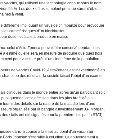
urs vaccins, qui utilisent une technologie connue sous le nom
viron 95 %. Les deux offres semblent presque sûres d'obtenir
maines à venir.
he différente impliquant un virus de chimpanzé pour provoquer
 les caractéristiques d'un blockbuster.
 par dose - et facile à produire en masse.
rna, celui d'AstraZeneca pouvait être conservé pendant des
é a estimé qu'elle sera en mesure de produire quelques trois
isamment pour vacciner près d'un cinquième de la population
ppeurs de vaccins Covid-19, AstraZeneca est inexpérimenté en
chaotique des résultats, la société faisait l'objet d'un examen
is cliniques dans le monde entier après qu'un participant soit
publiquement cette décision dans les plus brefs délais.
 fourni des détails sur la nature de la maladie lors d'une
isseurs organisée par la banque d'investissement J.P. Morgan,
s deux faits ont été signalés pour la première fois par la STAT,
mposée dans la course à la mise au point d'un vaccin au
e Boris Johnson s'est rallié à cet effort. Le gouvernement a