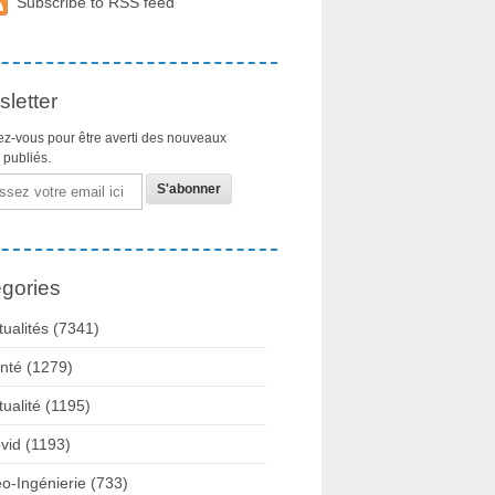
Subscribe to RSS feed
letter
z-vous pour être averti des nouveaux
s publiés.
gories
tualités
(7341)
nté
(1279)
tualité
(1195)
vid
(1193)
o-Ingénierie
(733)