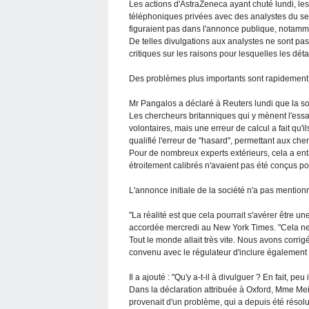
Les actions d'AstraZeneca ayant chuté lundi, les
téléphoniques privées avec des analystes du sect
figuraient pas dans l'annonce publique, notamme
De telles divulgations aux analystes ne sont pas 
critiques sur les raisons pour lesquelles les dé
Des problèmes plus importants sont rapidement
Mr Pangalos a déclaré à Reuters lundi que la soc
Les chercheurs britanniques qui y mènent l'ess
volontaires, mais une erreur de calcul a fait qu'
qualifié l'erreur de "hasard", permettant aux c
Pour de nombreux experts extérieurs, cela a enta
étroitement calibrés n'avaient pas été conçus pour
L'annonce initiale de la société n'a pas mention
"La réalité est que cela pourrait s'avérer être un
accordée mercredi au New York Times. "Cela ne 
Tout le monde allait très vite. Nous avons corrigé
convenu avec le régulateur d'inclure également c
Il a ajouté : "Qu'y a-t-il à divulguer ? En fait, pe
Dans la déclaration attribuée à Oxford, Mme Meix
provenait d'un problème, qui a depuis été résol