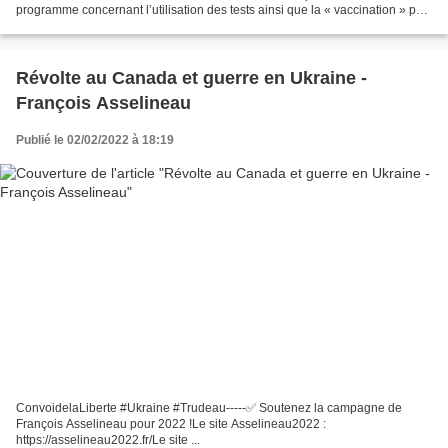
programme concernant l’utilisation des tests ainsi que la « vaccination » par
la mise en place du passe sanitaire (qui a...
Révolte au Canada et guerre en Ukraine -
François Asselineau
Publié le 02/02/2022 à 18:19
ConvoidelaLiberte #Ukraine #Trudeau-----✅ Soutenez la campagne de
François Asselineau pour 2022 !Le site Asselineau2022 :
https://asselineau2022.fr/Le site ...