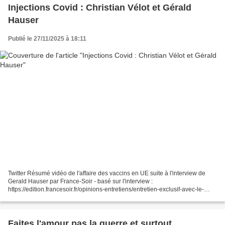
Injections Covid : Christian Vélot et Gérald
Hauser
Publié le 27/11/2025 à 18:11
Twitter Résumé vidéo de l'affaire des vaccins en UE suite à l'interview de
Gerald Hauser par France-Soir - basé sur l'interview :
https://edition.francesoir.fr/opinions-entretiens/entretien-exclusif-avec-le-
depute-gerald-hauser-la-commission-joue-la-roulette...
Faites l'amour pas la guerre et surtout,