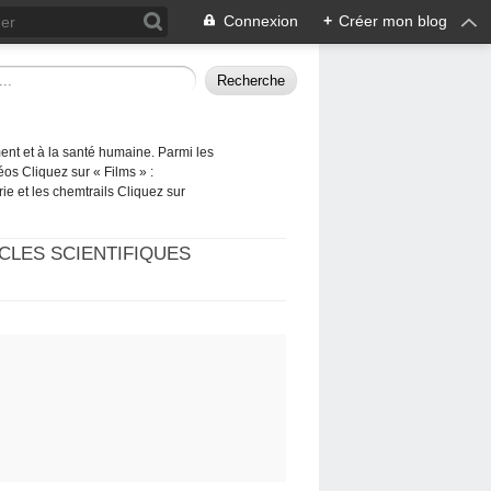
Connexion
+
Créer mon blog
ement et à la santé humaine. Parmi les
éos Cliquez sur « Films » :
rie et les chemtrails Cliquez sur
CLES SCIENTIFIQUES