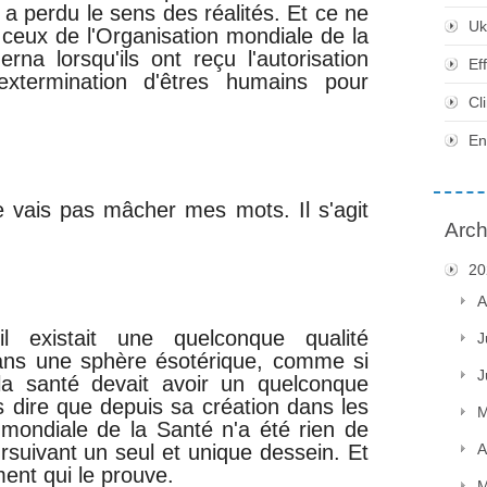
 a perdu le sens des réalités. Et ce ne
Uk
ceux de l'Organisation mondiale de la
na lorsqu'ils ont reçu l'autorisation
Ef
extermination d'êtres humains pour
Cl
En
ne vais pas mâcher mes mots. Il s'agit
Arch
20
A
 existait une quelconque qualité
J
dans une sphère ésotérique, comme si
J
 la santé devait avoir un quelconque
us dire que depuis sa création dans les
M
 mondiale de la Santé n'a été rien de
ursuivant un seul et unique dessein. Et
A
ent qui le prouve.
M