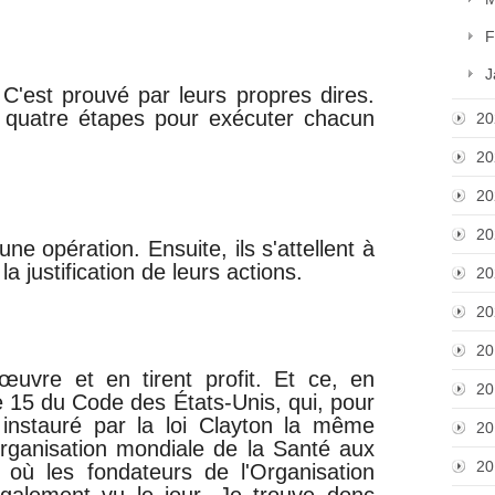
F
J
 C'est prouvé par leurs propres dires.
en quatre étapes pour exécuter chacun
20
20
20
20
ne opération. Ensuite, ils s'attellent à
 la justification de leurs actions.
20
20
20
 œuvre et en tirent profit. Et ce, en
20
itre 15 du Code des États-Unis, qui, pour
 instauré par la loi Clayton la même
20
Organisation mondiale de la Santé aux
20
 où les fondateurs de l'Organisation
galement vu le jour. Je trouve donc