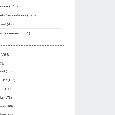
raine
(640)
fets Secondaires
(576)
imat
(477)
vironnement
(384)
ives
26
oût
(36)
uillet
(163)
uin
(168)
ai
(173)
vril
(160)
ars