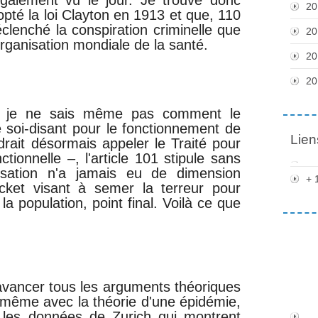
20
pté la loi Clayton en 1913 et que, 110
clenché la conspiration criminelle que
20
rganisation mondiale de la santé.
20
20
– je ne sais même pas comment le
é soi-disant pour le fonctionnement de
Lien
drait désormais appeler le Traité pour
ionnelle –, l'article 101 stipule sans
isation n'a jamais eu de dimension
+ 
racket visant à semer la terreur pour
a population, point final. Voilà ce que
 avancer tous les arguments théoriques
 même avec la théorie d'une épidémie,
r les données de Zurich qui montrent