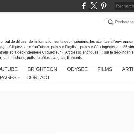
our but de diffuser de l'information sur la géo-ingénierie, les atteintes à l'environn
ge : Cliquez sur « YouTube », puis sur Playlists, puis sur Géo-ingénierie : 135 vid
ails et la géo-ingénierie Cliquez sur « Articles scientifiques » : sur la géo-ingénie
 sable, lichens, poils de bêtes, sang, air, filaments
OUTUBE
BRIGHTEON
ODYSEE
FILMS
ARTI
PAGES
CONTACT