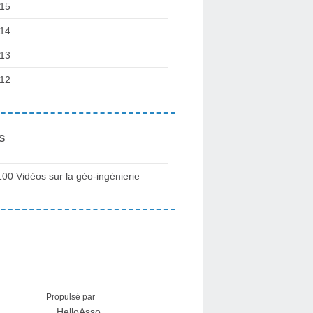
15
14
13
12
s
100 Vidéos sur la géo-ingénierie
Propulsé par
HelloAsso