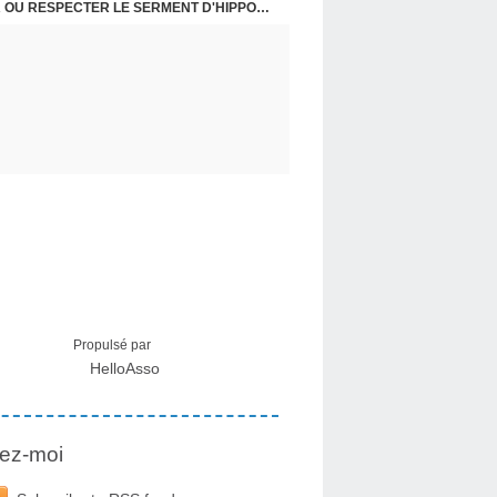
USA - DR KORY : LA LICENCE DE SOIGNER OU RESPECTER LE SERMENT D'HIPPOCRATE CONTRE VENTS ET MARÉES
Propulsé par
HelloAsso
ez-moi