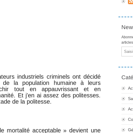
News
Abonne
article
Email
eurs industriels criminels ont décidé
Caté
 de la population humaine à leurs
richir tout en appauvrissant et en
Ac
anité. Et j'en ai assez des politesses.
Sa
ade de la politesse.
Ac
Co
e mortalité acceptable » devient une
Gé