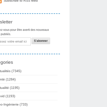
Subscribe to RSS feed
letter
z-vous pour être averti des nouveaux
s publiés.
gories
tualités
(7345)
nté
(1284)
tualité
(1195)
vid
(1193)
o-Ingénierie
(733)