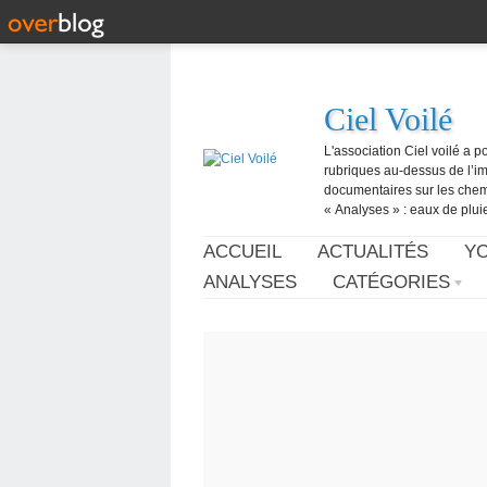
Ciel Voilé
L'association Ciel voilé a p
rubriques au-dessus de l’ima
documentaires sur les chemtr
« Analyses » : eaux de pluie,
ACCUEIL
ACTUALITÉS
Y
ANALYSES
CATÉGORIES