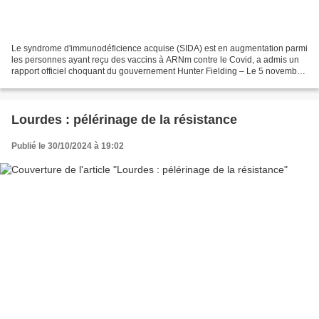
Le syndrome d'immunodéficience acquise (SIDA) est en augmentation parmi
les personnes ayant reçu des vaccins à ARNm contre le Covid, a admis un
rapport officiel choquant du gouvernement Hunter Fielding – Le 5 novembre
2024 Le syndrome d’immunodéficience...
Lourdes : pélérinage de la résistance
Publié le 30/10/2024 à 19:02