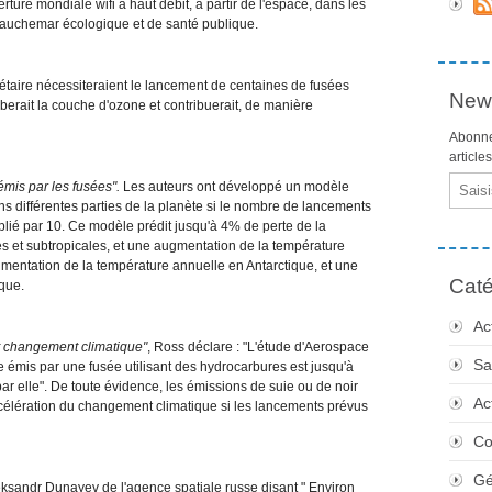
rture mondiale wifi à haut débit, à partir de l'espace, dans les
 cauchemar écologique et de santé publique.
nétaire nécessiteraient le lancement de centaines de fusées
News
erait la couche d'ozone et contribuerait, de manière
Abonne
article
Email
émis par les fusées".
Les auteurs ont développé un modèle
ns différentes parties de la planète si le nombre de lancements
plié par 10. Ce modèle prédit jusqu'à 4% de perte de la
s et subtropicales, et une augmentation de la température
gmentation de la température annuelle en Antarctique, et une
Caté
que.
Ac
et changement climatique"
, Ross déclare : "L'étude d'Aerospace
Sa
e émis par une fusée utilisant des hydrocarbures est jusqu'à
r elle". De toute évidence, les émissions de suie ou de noir
Ac
ccélération du changement climatique si les lancements prévus
Co
Gé
eksandr Dunayev de l'agence spatiale russe disant " Environ