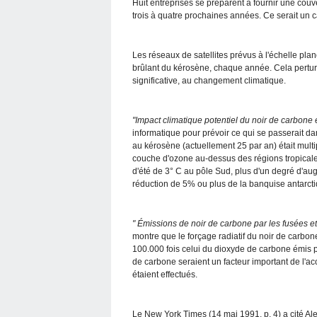
Huit entreprises se préparent à fournir une couve
trois à quatre prochaines années. Ce serait un
Les réseaux de satellites prévus à l'échelle pla
brûlant du kérosène, chaque année. Cela perturb
significative, au changement climatique.
"Impact climatique potentiel du noir de carbone 
informatique pour prévoir ce qui se passerait da
au kérosène (actuellement 25 par an) était multi
couche d'ozone au-dessus des régions tropicale
d'été de 3° C au pôle Sud, plus d'un degré d'au
réduction de 5% ou plus de la banquise antarcti
" Émissions de noir de carbone par les fusées 
montre que le forçage radiatif du noir de carbon
100.000 fois celui du dioxyde de carbone émis pa
de carbone seraient un facteur important de l'a
étaient effectués.
Le New York Times (14 mai 1991, p. 4) a cité Al