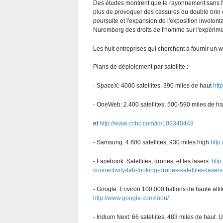
Des études montrent que le rayonnement sans fi
plus de provoquer des cassures du double brin 
poursuite et l'expansion de l'exposition involont
Nuremberg des droits de l'homme sur l'expérim
Les huit entreprises qui cherchent à fournir un 
Plans de déploiement par satellite :
- SpaceX: 4000 satellites, 390 miles de haut
htt
- OneWeb: 2.400 satellites, 500-590 miles de h
et
http://www.cnbc.com/id/102340448
- Samsung: 4.600 satellites, 930 miles high
http
- Facebook: Satellites, drones, et les lasers.
http
connectivity-lab-looking-drones-satellites-laser
- Google: Environ 100.000 ballons de haute alti
http://www.google.com/loon/
- Iridium Next: 66 satellites, 483 miles de haut.