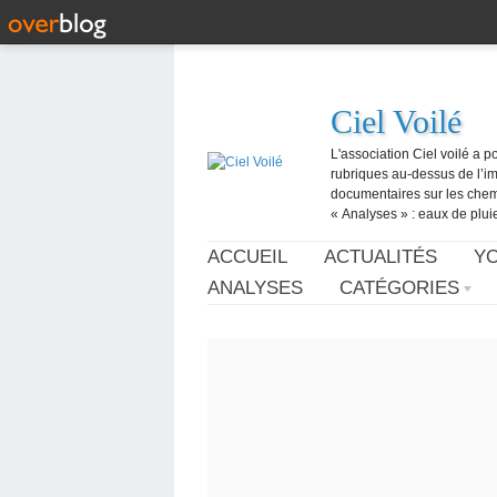
Ciel Voilé
L'association Ciel voilé a p
rubriques au-dessus de l’ima
documentaires sur les chemtr
« Analyses » : eaux de pluie,
ACCUEIL
ACTUALITÉS
Y
ANALYSES
CATÉGORIES