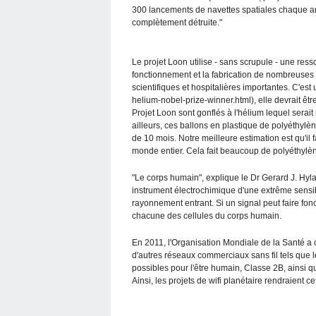
300 lancements de navettes spatiales chaque an
complètement détruite."
Le projet Loon utilise - sans scrupule - une resso
fonctionnement et la fabrication de nombreuses 
scientifiques et hospitalières importantes. C'est
helium-nobel-prize-winner.html), elle devrait êtr
Projet Loon sont gonflés à l'hélium lequel serait
ailleurs, ces ballons en plastique de polyéthylè
de 10 mois. Notre meilleure estimation est qu'il 
monde entier. Cela fait beaucoup de polyéthylèn
"Le corps humain", explique le Dr Gerard J. Hyl
instrument électrochimique d'une extrême sensibi
rayonnement entrant. Si un signal peut faire fonc
chacune des cellules du corps humain.
En 2011, l'Organisation Mondiale de la Santé a 
d'autres réseaux commerciaux sans fil tels que 
possibles pour l'être humain, Classe 2B, ainsi 
Ainsi, les projets de wifi planétaire rendraient 