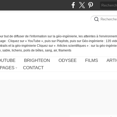
our but de diffuser de l'information sur la géo-ingénierie, les atteintes à l'environn
ge : Cliquez sur « YouTube », puis sur Playlists, puis sur Géo-ingénierie : 135 vid
ails et la géo-ingénierie Cliquez sur « Articles scientifiques » : sur la géo-ingénie
 sable, lichens, poils de bêtes, sang, air, filaments
OUTUBE
BRIGHTEON
ODYSEE
FILMS
ARTI
PAGES
CONTACT