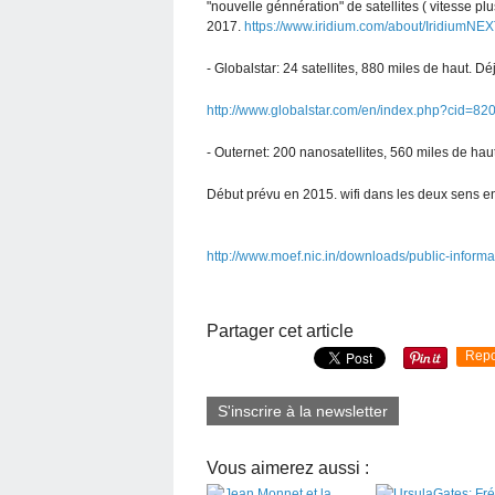
"nouvelle génnération" de satellites ( vitesse pl
2017.
https://www.iridium.com/about/IridiumNEX
- Globalstar: 24 satellites, 880 miles de haut. D
http://www.globalstar.com/en/index.php?cid=82
- Outernet: 200 nanosatellites, 560 miles de hau
Début prévu en 2015. wifi dans les deux sens e
http://www.moef.nic.in/downloads/public-informa
Partager cet article
Repo
S'inscrire à la newsletter
Vous aimerez aussi :