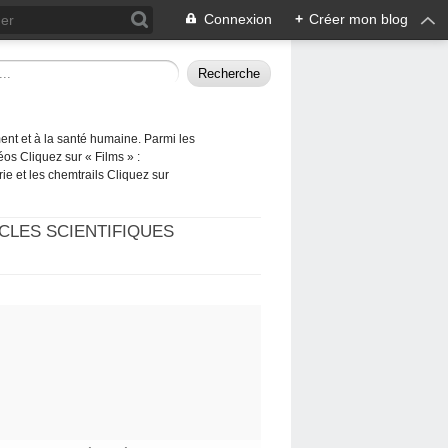
Connexion
+
Créer mon blog
ement et à la santé humaine. Parmi les
éos Cliquez sur « Films » :
rie et les chemtrails Cliquez sur
CLES SCIENTIFIQUES