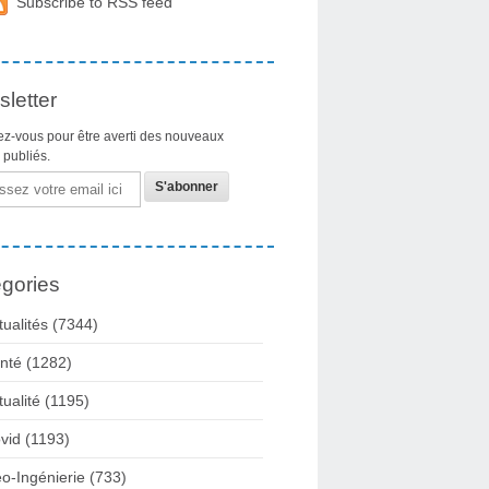
Subscribe to RSS feed
letter
z-vous pour être averti des nouveaux
s publiés.
gories
tualités
(7344)
nté
(1282)
tualité
(1195)
vid
(1193)
o-Ingénierie
(733)