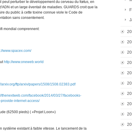
l peut perturber le développement du cerveau du fœtus, en
d'ADN et un large éventail de maladies. GUARDS croit que la
F
aire du public à cette toxine connue viole le Code de
entation sans consentement.
J
wifi mondial comprennent:
20
20
p://www.spacex.com/
20
aut
http://www.oneweb.world
20
20
20
://arxiv.org/ftp/arxiv/papers/1508/1508.02383.pdf
20
://thenextweb.com/facebook/2014/03/27/facebooks-
s-provide-internet-access/
20
tude (62500 pieds) ( «Projet Loon»)
20
20
 Un système existant à faible vitesse. Le lancement de la