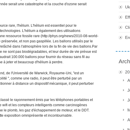
née serait une catastrophe et la couche d'ozone serait
Uk
Ef
urce rare, l'hélium. L'hélium est essentiel pour le
Cl
technologies. L'hélium a également des utilisations
 une ressource fossile rare (http://phys.org/news/2010-08-world-
En
e préservée, et non pas gaspillée. Les ballons utilisés par le
 relâché dans l'atmosphère lors de la fin de vie des ballons.Par
ne ne sont pas biodégradables, et leur durée de vie prévue est
faudrait 100.000 ballons pour fournir du réseau sans fil au
Arch
e à jeter et beaucoup d'hélium à perdre.
20
and, de l'Université de Warwick, Royaume-Uni, "est un
lité ", comme une radio, il peut être perturbé par un
A
tionner à distance un dispositif mécanique, il peut perturber
J
classé le rayonnement émis par les téléphones portables et
J
le wifi et les compteurs intelligents comme carcinogènes
M
que le plomb, les gaz d'échappement de moteur, et le DDT.
cette exposition omniprésente et incontournable.
A
M