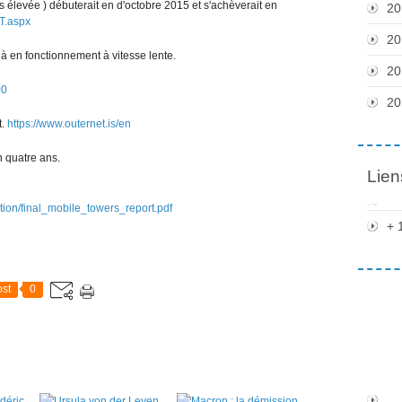
us élevée ) débuterait en d'octobre 2015 et s'achèverait en
20
T.aspx
20
éjà en fonctionnement à vitesse lente.
20
00
20
t.
https://www.outernet.is/en
n quatre ans.
Lien
tion/final_mobile_towers_report.pdf
+ 
st
0