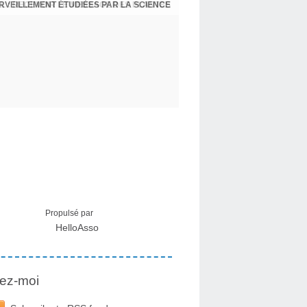
ERVEILLEMENT ÉTUDIÉES PAR LA SCIENCE
L : RECEVOIR LE MESSAGE DES PLANTES
Propulsé par
HelloAsso
ez-moi