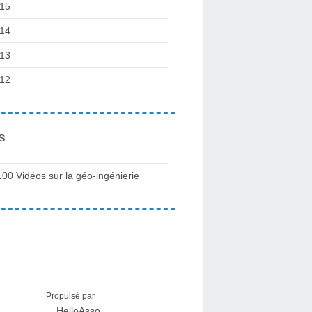
15
14
13
12
s
100 Vidéos sur la géo-ingénierie
Propulsé par
HelloAsso