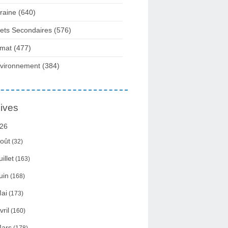
raine
(640)
fets Secondaires
(576)
imat
(477)
vironnement
(384)
ives
26
oût
(32)
uillet
(163)
uin
(168)
ai
(173)
vril
(160)
ars