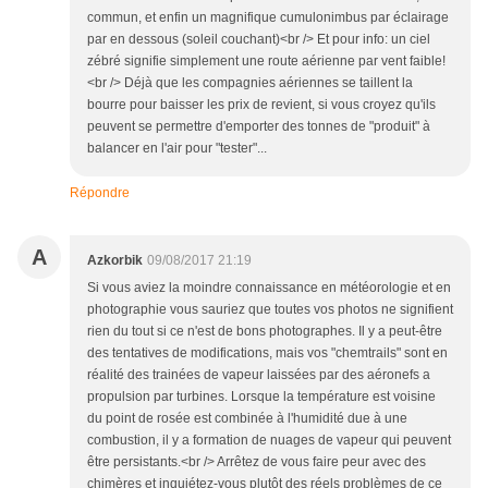
commun, et enfin un magnifique cumulonimbus par éclairage
par en dessous (soleil couchant)<br /> Et pour info: un ciel
zébré signifie simplement une route aérienne par vent faible!
<br /> Déjà que les compagnies aériennes se taillent la
bourre pour baisser les prix de revient, si vous croyez qu'ils
peuvent se permettre d'emporter des tonnes de "produit" à
balancer en l'air pour "tester"...
Répondre
A
Azkorbik
09/08/2017 21:19
Si vous aviez la moindre connaissance en météorologie et en
photographie vous sauriez que toutes vos photos ne signifient
rien du tout si ce n'est de bons photographes. Il y a peut-être
des tentatives de modifications, mais vos "chemtrails" sont en
réalité des trainées de vapeur laissées par des aéronefs a
propulsion par turbines. Lorsque la température est voisine
du point de rosée est combinée à l'humidité due à une
combustion, il y a formation de nuages de vapeur qui peuvent
être persistants.<br /> Arrêtez de vous faire peur avec des
chimères et inquiétez-vous plutôt des réels problèmes de ce