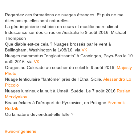
Regardez ces formations de nuages étranges. Et puis ne me
dites pas qu'elles sont naturelles.
La géo-ingénierie est bien en cours et modifie notre climat.
Iridescence sur des cirrus en Australie le 9 août 2016. Michael
Thompson
Que diable est-ce cela ? Nuages brossés par le vent à
Bellingham, Washington le 1/08/16. via
VK
Nuages mammatus "engloutissants" à Groningen, Pays-Bas le 10
août 2016. via
VK
Orages au Colorado au coucher du soleil le 9 août 2016.
Majesty
Photo
Nuage lenticulaire "fantôme" près de l'Etna, Sicile.
Alessandro Lo
Piccolo
Nuages lumineux la nuit à Umeå, Suède. Le 7 août 2016
Ruslan
Merzlyakov
Beaux éclairs à l'aéroport de Pyrzowice, en Pologne
Przemek
Rodzik
Ou la nature deviendrait-elle folle ?
#Géo-ingénierie