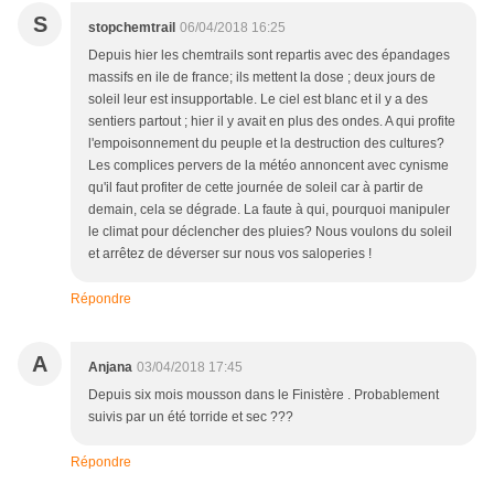
S
stopchemtrail
06/04/2018 16:25
Depuis hier les chemtrails sont repartis avec des épandages
massifs en ile de france; ils mettent la dose ; deux jours de
soleil leur est insupportable. Le ciel est blanc et il y a des
sentiers partout ; hier il y avait en plus des ondes. A qui profite
l'empoisonnement du peuple et la destruction des cultures?
Les complices pervers de la météo annoncent avec cynisme
qu'il faut profiter de cette journée de soleil car à partir de
demain, cela se dégrade. La faute à qui, pourquoi manipuler
le climat pour déclencher des pluies? Nous voulons du soleil
et arrêtez de déverser sur nous vos saloperies !
Répondre
A
Anjana
03/04/2018 17:45
Depuis six mois mousson dans le Finistère . Probablement
suivis par un été torride et sec ???
Répondre