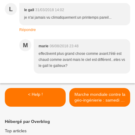
L
le gall
31/03/2018 14:02
je n'ai jamais vu climatiquement un printemps pareil...
Répondre
M
marie
06/08/2018 23:48
effectivemt plus grand chose comme avant.l'été est
chaud comme avant mais le ciel est différent...etes vs
le gall le galleux?
< Help !
Marche mondiale contre la
géo-ingénierie : samedi 21
avril à Carpentras >
Hébergé par Overblog
Top articles