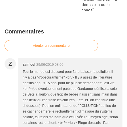
Commentaires
Ajouter un commentaire
Z
zamicel
29/06/2019 08:00
Tout le monde est d’accord pour faire baisser la pollution, il
n'y a pas "d'obscurantisme".<br /> Il y a assez de littérature
dessus depuis 15 ans, pour ne plus se demander s'il est vrai
<br /> (ou éventuellement pas) que Gardanne stérilise la cote
de Sète à Toulon, que trop de bébés naissent sans main dans
des lieux ou l'on traite les cultures ... etc. et l'on continue (lire
ci-dessous). Peut on enfin parler de "POLLUTION" au lieu de
se cacher derrière le réchauffement climatique du système
solaire, toutefois moindre que celui vécu au moyen age, selon
certaines recherchent. <br /> :<br /> Eloge des sols : Par