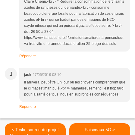
Claire Chenu.<br /> " Réduire la consommation de fertilisants
azotés de synthèses qui demande,<br /> consomme
beaucoup d'énergie fossile pour la fabrication de ces engrais
azotés et<br /> qui se traduit par des émissions de N2O,
oxyde nitreux qui est un puissant gaz à effet de serre. "<br />
de : 26 50 à 27 04 :
https://www.franceculture.fr/emissions/matieres-a-penser/tout-
va-tres-vite-une-annee-dacceleration-25-eloge-des-sols
Répondre
J
jack
27/06/2019 08:10
il arrivera ,peut être ,un jour ou les citoyens comprendront que
le climat est manipulé.<br /> malheureusement il est trop tard
pour la santé de tous ,nous en subiront les conséquences.
Répondre
< Tesla, source du projet
Faisceaux 5G >