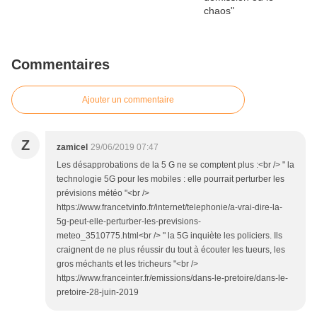
Commentaires
Ajouter un commentaire
Z
zamicel
29/06/2019 07:47
Les désapprobations de la 5 G ne se comptent plus :<br /> " la
technologie 5G pour les mobiles : elle pourrait perturber les
prévisions météo "<br />
https://www.francetvinfo.fr/internet/telephonie/a-vrai-dire-la-
5g-peut-elle-perturber-les-previsions-
meteo_3510775.html<br /> " la 5G inquiète les policiers. Ils
craignent de ne plus réussir du tout à écouter les tueurs, les
gros méchants et les tricheurs "<br />
https://www.franceinter.fr/emissions/dans-le-pretoire/dans-le-
pretoire-28-juin-2019