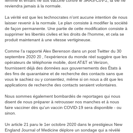
femme et enfant ne soit vacciné contre le SRAS-CoV-2, la vie ne
reviendra jamais à la normale.
La vérité est que les technocrates n'ont aucune intention de nous
laisser revenir à la normale. Le plan consiste à modifier la société
de façon permanente. Une partie de cette modification consiste à
supprimer les libertés civiles et les droits de l'homme, et cela se
produit maintenant à une vitesse vertigineuse.
Comme l'a rapporté Alex Berenson dans un post Twitter du 30
septembre 2020
, l'expérience du monde réel suggère que les
20
opérateurs de téléphonie mobile, dont AT&T et Verizon,
fournissent déjà des données aux gouvernements des États à
des fins de quarantaine et de recherche des contacts sans que
vous le sachiez ou y consentiez, même si on nous a dit que les
applications de recherche des contacts seraient volontaires.
Nous sommes également bombardés de reportages qui nous
disent de nous préparer à retrousser nos manches et à nous
faire vacciner dès qu'un vaccin COVID-19 sera disponible - ou
sinon.
Un article 21 paru le 1er octobre 2020 dans le prestigieux New
England Journal of Medicine déplore un sondage qui a révélé