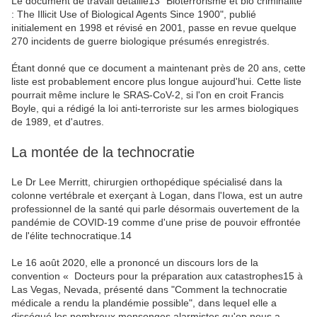
Le document de travail détaillé13 "Bioterrorisme et bio criminalité
: The Illicit Use of Biological Agents Since 1900", publié
initialement en 1998 et révisé en 2001, passe en revue quelque
270 incidents de guerre biologique présumés enregistrés.
Étant donné que ce document a maintenant près de 20 ans, cette
liste est probablement encore plus longue aujourd'hui. Cette liste
pourrait même inclure le SRAS-CoV-2, si l'on en croit Francis
Boyle, qui a rédigé la loi anti-terroriste sur les armes biologiques
de 1989, et d'autres.
La montée de la technocratie
Le Dr Lee Merritt, chirurgien orthopédique spécialisé dans la
colonne vertébrale et exerçant à Logan, dans l'Iowa, est un autre
professionnel de la santé qui parle désormais ouvertement de la
pandémie de COVID-19 comme d'une prise de pouvoir effrontée
de l'élite technocratique.14
Le 16 août 2020, elle a prononcé un discours lors de la
convention « Docteurs pour la préparation aux catastrophes15 à
Las Vegas, Nevada, présenté dans "Comment la technocratie
médicale a rendu la plandémie possible", dans lequel elle a
disséqué les nombreux mensonges alarmistes qu'on nous a