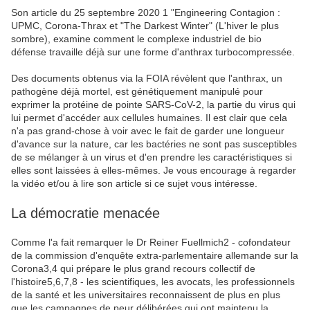
Son article du 25 septembre 2020 1 "Engineering Contagion :
UPMC, Corona-Thrax et "The Darkest Winter" (L'hiver le plus
sombre), examine comment le complexe industriel de bio
défense travaille déjà sur une forme d'anthrax turbocompressée.
Des documents obtenus via la FOIA révèlent que l'anthrax, un
pathogène déjà mortel, est génétiquement manipulé pour
exprimer la protéine de pointe SARS-CoV-2, la partie du virus qui
lui permet d'accéder aux cellules humaines. Il est clair que cela
n'a pas grand-chose à voir avec le fait de garder une longueur
d'avance sur la nature, car les bactéries ne sont pas susceptibles
de se mélanger à un virus et d'en prendre les caractéristiques si
elles sont laissées à elles-mêmes. Je vous encourage à regarder
la vidéo et/ou à lire son article si ce sujet vous intéresse.
La démocratie menacée
Comme l'a fait remarquer le Dr Reiner Fuellmich2 - cofondateur
de la commission d'enquête extra-parlementaire allemande sur la
Corona3,4 qui prépare le plus grand recours collectif de
l'histoire5,6,7,8 - les scientifiques, les avocats, les professionnels
de la santé et les universitaires reconnaissent de plus en plus
que les campagnes de peur délibérées qui ont maintenu la