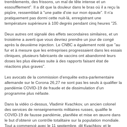
tremblements, des frissons, un mal de tête intense et un
essoufflement". Il a dit que la douleur dans le bras où il a reçu la
piqûre, ressemblait à "une patte d'oie sur mon épaule". Il n'a
pratiquement pas dormi cette nuit-là, enregistrant une
température supérieure à 100 degrés pendant cinq heures "
25.
Deux autres ont signalé des effets secondaires similaires, et un
troisième a averti que vous devriez prendre un jour de congé
après la deuxième injection. Le CNBC a également noté que "au
fur et à mesure que les entreprises progressaient dans les essais
cliniques, plusieurs fabricants de vaccins ont abandonné leurs
doses les plus élevées suite à des rapports faisant état de
réactions plus graves".
Les avocats de la commission d'enquête extra-parlementaire
allemande sur le Corona 26,27 ne sont pas les seuls à qualifier la
pandémie COVID-19 de fraude et de dissimulation d'un
programme plus néfaste.
Dans la vidéo ci-dessus, Vladimir Kvachkov, un ancien colonel
des services de renseignements militaires russes, qualifie le
COVID-19 de fausse pandémie, planifiée et mise en œuvre dans
le but d'obtenir un contrôle totalitaire sur la population mondiale.
Tout a commencé avec le 11 septembre, dit Kvachkov, et le