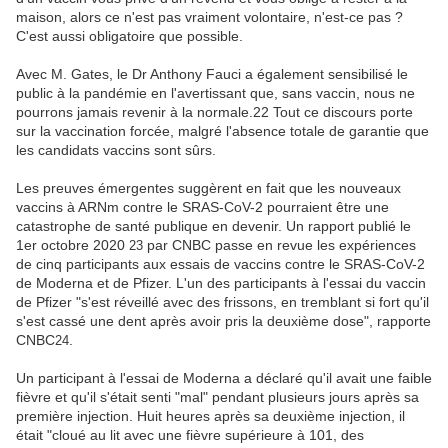
maison, alors ce n'est pas vraiment volontaire, n'est-ce pas ?
C'est aussi obligatoire que possible.
Avec M. Gates, le Dr Anthony Fauci a également sensibilisé le
public à la pandémie en l'avertissant que, sans vaccin, nous ne
pourrons jamais revenir à la normale.22 Tout ce discours porte
sur la vaccination forcée, malgré l'absence totale de garantie que
les candidats vaccins sont sûrs.
Les preuves émergentes suggèrent en fait que les nouveaux
vaccins à ARNm contre le SRAS-CoV-2 pourraient être une
catastrophe de santé publique en devenir. Un rapport publié le
1er octobre 2020
par CNBC passe en revue les expériences
23
de cinq participants aux essais de vaccins contre le SRAS-CoV-2
de Moderna et de Pfizer. L'un des participants à l'essai du vaccin
de Pfizer "s'est réveillé avec des frissons, en tremblant si fort qu'il
s'est cassé une dent après avoir pris la deuxième dose", rapporte
CNBC
.
24
Un participant à l'essai de Moderna a déclaré qu'il avait une faible
fièvre et qu'il s'était senti "mal" pendant plusieurs jours après sa
première injection. Huit heures après sa deuxième injection, il
était "cloué au lit avec une fièvre supérieure à 101, des