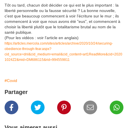
Tôt ou tard, chacun doit décider ce qui est le plus important : la
liberté personnelle ou la fausse sécurité ? La bonne nouvelle,
c'est que beaucoup commencent à voir l'écriture sur le mur ; ils
commencent à voir que nous avons été "eus", et commencent à
choisir la liberté plutôt que le totalitarisme brutal au nom de la
santé publique.
(Pour les vidéos : voir l'article en anglais)
https://articles.mercola.com/sites/articles/archive/2020/10/24/securing-
obedience-through-fear.aspx?
cid_source=dnl&cid_medium=email&cid_content=art1ReadMore&cid=2020
1024Z2&mid=DM686115&rid=994559811
#Covid
Partager
Vous aimerez aussi