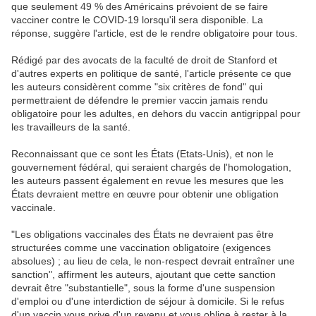
que seulement 49 % des Américains prévoient de se faire
vacciner contre le COVID-19 lorsqu'il sera disponible. La
réponse, suggère l'article, est de le rendre obligatoire pour tous.
Rédigé par des avocats de la faculté de droit de Stanford et
d'autres experts en politique de santé, l'article présente ce que
les auteurs considèrent comme "six critères de fond" qui
permettraient de défendre le premier vaccin jamais rendu
obligatoire pour les adultes, en dehors du vaccin antigrippal pour
les travailleurs de la santé.
Reconnaissant que ce sont les États (Etats-Unis), et non le
gouvernement fédéral, qui seraient chargés de l'homologation,
les auteurs passent également en revue les mesures que les
États devraient mettre en œuvre pour obtenir une obligation
vaccinale.
"Les obligations vaccinales des États ne devraient pas être
structurées comme une vaccination obligatoire (exigences
absolues) ; au lieu de cela, le non-respect devrait entraîner une
sanction", affirment les auteurs, ajoutant que cette sanction
devrait être "substantielle", sous la forme d'une suspension
d'emploi ou d'une interdiction de séjour à domicile. Si le refus
d'un vaccin vous prive d'un revenu et vous oblige à rester à la