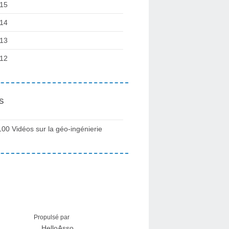
15
14
13
12
s
100 Vidéos sur la géo-ingénierie
Propulsé par
HelloAsso