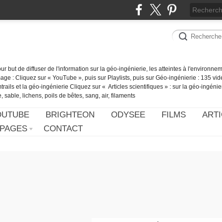
our but de diffuser de l'information sur la géo-ingénierie, les atteintes à l'environn
ge : Cliquez sur « YouTube », puis sur Playlists, puis sur Géo-ingénierie : 135 vid
ails et la géo-ingénierie Cliquez sur « Articles scientifiques » : sur la géo-ingénie
 sable, lichens, poils de bêtes, sang, air, filaments
OUTUBE
BRIGHTEON
ODYSEE
FILMS
ARTI
PAGES
CONTACT