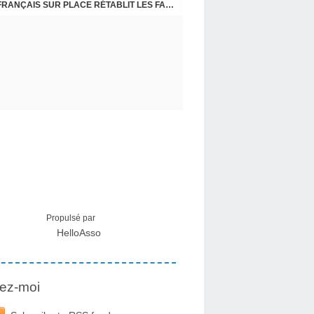
CRISE MIGRATOIRE À CEUTA : UN JEUNE FRANÇAIS SUR PLACE RÉTABLIT LES FAITS ! - RAPHAËL AYMA
Propulsé par
HelloAsso
ez-moi