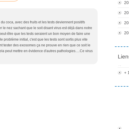
20
20
 du coca, avec des fruits et les tests deviennent positifs
20
orer le nez sachant que le soit disant virus est déjà dans notre
20
-- peut-être que les tests seraient un bon moyen de faire une
e problème initial, c'est que les tests sont sortis plus vite
ant tester des exosomes ça ne prouve en rien que ce soit le
a peut mettre en évidence d'autres pathologies.....Ce virus
Lien
+ 