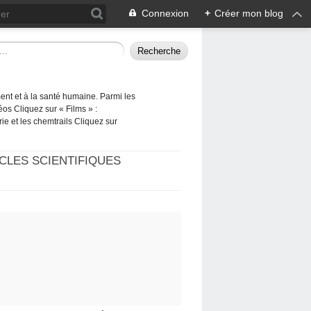
Connexion
+
Créer mon blog
ement et à la santé humaine. Parmi les
éos Cliquez sur « Films » :
rie et les chemtrails Cliquez sur
CLES SCIENTIFIQUES