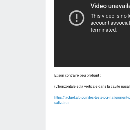
Et son contraire peu probant :
(L'horizontale et la verticale dans la cavité nasal
https://factuel.afp.com/les-tests-pcr-natteignent
salivaires