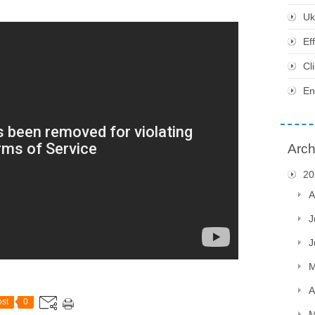
Uk
Ef
Cl
En
Arch
20
A
J
J
M
A
st
0
M