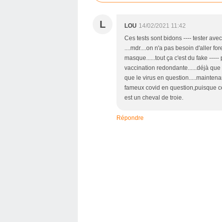
L
LOU
14/02/2021 11:42
Ces tests sont bidons ---- tester avec
....mdr....on n'a pas besoin d'aller f
masque......tout ça c'est du fake ---
vaccination redondante......déjà que l
que le virus en question.....mainten
fameux covid en question,puisque cel
est un cheval de troie.
Répondre