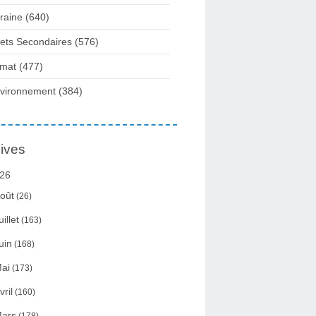
raine
(640)
fets Secondaires
(576)
imat
(477)
vironnement
(384)
ives
26
oût
(26)
uillet
(163)
uin
(168)
ai
(173)
vril
(160)
ars