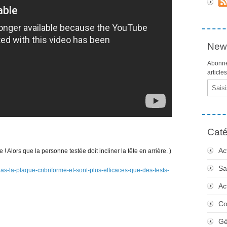
News
Abonne
article
Email
Caté
Ac
e ! Alors que la personne testée doit incliner la tête en arrière. )
Sa
-pas-la-plaque-cribriforme-et-sont-plus-efficaces-que-des-tests-
Ac
Co
Gé