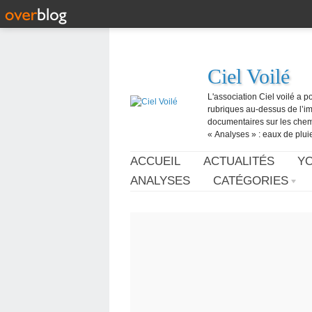
Ciel Voilé
L'association Ciel voilé a p
rubriques au-dessus de l’ima
documentaires sur les chemtr
« Analyses » : eaux de pluie,
ACCUEIL
ACTUALITÉS
Y
ANALYSES
CATÉGORIES