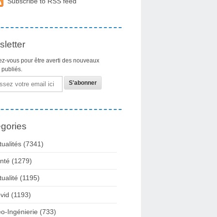
Subscribe to RSS feed
letter
z-vous pour être averti des nouveaux
s publiés.
gories
tualités
(7341)
nté
(1279)
tualité
(1195)
vid
(1193)
o-Ingénierie
(733)