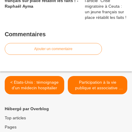
français sur place rétablit les faits ! -
Raphaël Ayma
Commentaires
Ajouter un commentaire
< Etats-Unis : témoignage
Participation à la vie
d'un médecin hospitalier
publique et associative :
pour le respect d’une
citoyenneté sans entrave >
Hébergé par Overblog
Top articles
Pages