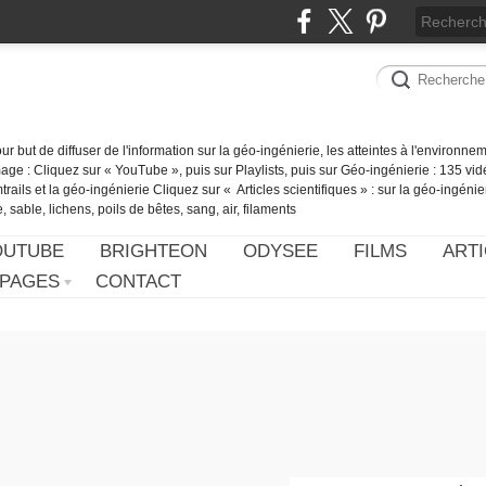
our but de diffuser de l'information sur la géo-ingénierie, les atteintes à l'environn
ge : Cliquez sur « YouTube », puis sur Playlists, puis sur Géo-ingénierie : 135 vid
ails et la géo-ingénierie Cliquez sur « Articles scientifiques » : sur la géo-ingénie
 sable, lichens, poils de bêtes, sang, air, filaments
OUTUBE
BRIGHTEON
ODYSEE
FILMS
ARTI
PAGES
CONTACT