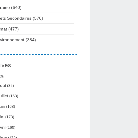
raine
(640)
fets Secondaires
(576)
imat
(477)
vironnement
(384)
ives
26
oût
(32)
uillet
(163)
uin
(168)
ai
(173)
vril
(160)
ars