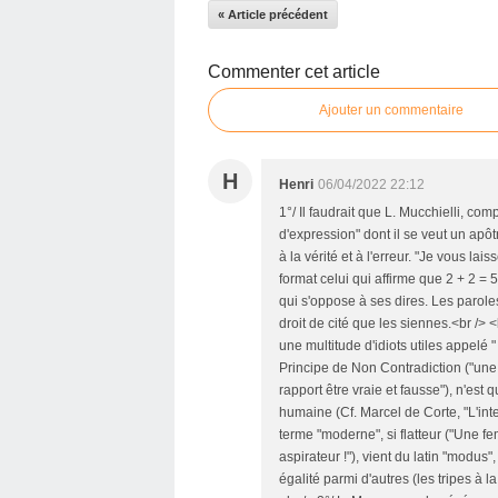
« Article précédent
Commenter cet article
Ajouter un commentaire
H
Henri
06/04/2022 22:12
1°/ Il faudrait que L. Mucchielli, co
d'expression" dont il se veut un apô
à la vérité et à l'erreur. "Je vous l
format celui qui affirme que 2 + 2 = 5
qui s'oppose à ses dires. Les paroles 
droit de cité que les siennes.<br />
une multitude d'idiots utiles appelé "
Principe de Non Contradiction ("une
rapport être vraie et fausse"), n'est
humaine (Cf. Marcel de Corte, "L'inte
terme "moderne", si flatteur ("Une
aspirateur !"), vient du latin "modus"
égalité parmi d'autres (les tripes à