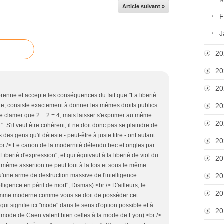
Article suivant »
F
J
20
20
20
mprenne et accepte les conséquences du fait que "La liberté
tre, consiste exactement à donner les mêmes droits publics
20
aisse clamer que 2 + 2 = 4, mais laisser s'exprimer au même
20
 ". S'il veut être cohérent, il ne doit donc pas se plaindre de
des gens qu'il déteste - peut-être à juste titre - ont autant
20
 <br /> Le canon de la modernité défendu bec et ongles par
 Liberté d'expression", et qui équivaut à la liberté de viol du
20
 même assertion ne peut tout à la fois et sous le même
 qu'une arme de destruction massive de l'intelligence
20
lligence en péril de mort", Dismas).<br /> D'ailleurs, le
20
 femme moderne comme vous se doit de posséder cet
, qui signifie ici "mode" dans le sens d'option possible et à
20
 la mode de Caen valent bien celles à la mode de Lyon).<br />