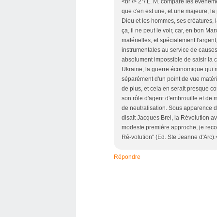
<br /> 2°/ L. M. compare les événemen
que c'en est une, et une majeure, la 
Dieu et les hommes, ses créatures, 
ça, il ne peut le voir, car, en bon Ma
matérielles, et spécialement l'argen
instrumentales au service de causes f
absolument impossible de saisir la c
Ukraine, la guerre économique qui m
séparément d'un point de vue matérie
de plus, et cela en serait presque com
son rôle d'agent d'embrouille et de 
de neutralisation. Sous apparence d
disait Jacques Brel, la Révolution av
modeste première approche, je reco
Ré-volution" (Ed. Ste Jeanne d'Arc).<
Répondre