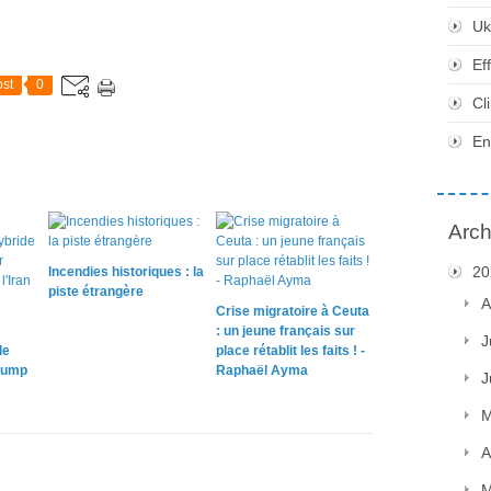
Uk
Ef
st
0
Cl
En
Arch
20
Incendies historiques : la
piste étrangère
A
Crise migratoire à Ceuta
: un jeune français sur
J
le
place rétablit les faits ! -
rump
Raphaël Ayma
J
M
A
M