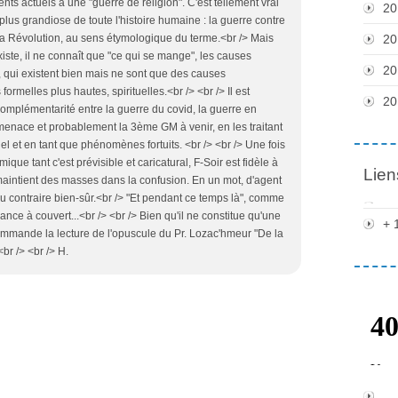
ts actuels à une "guerre de religion". C'est tellement vrai
20
plus grandiose de toute l'histoire humaine : la guerre contre
la Révolution, au sens étymologique du terme.<br /> Mais
20
rxiste, il ne connaît que "ce qui se mange", les causes
20
t, qui existent bien mais ne sont que des causes
ormelles plus hautes, spirituelles.<br /> <br /> Il est
20
omplémentarité entre la guerre du covid, la guerre en
enace et probablement la 3ème GM à venir, en les traitant
l et en tant que phénomènes fortuits. <br /> <br /> Une fois
ique tant c'est prévisible et caricatural, F-Soir est fidèle à
Lien
maintient des masses dans la confusion. En un mot, d'agent
u contraire bien-sûr.<br /> "Et pendant ce temps là", comme
ance à couvert...<br /> <br /> Bien qu'il ne constitue qu'une
+ 
mmande la lecture de l'opuscule du Pr. Lozac'hmeur "De la
br /> <br /> H.