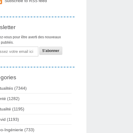
Subscribe to RSS feed
letter
z-vous pour être averti des nouveaux
s publiés.
gories
tualités
(7344)
nté
(1282)
tualité
(1195)
vid
(1193)
o-Ingénierie
(733)