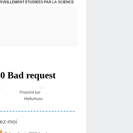
ERVEILLEMENT ÉTUDIÉES PAR LA SCIENCE
L : RECEVOIR LE MESSAGE DES PLANTES
Propulsé par
HelloAsso
ez-moi