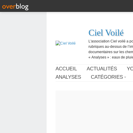
Ciel Voilé
L'association Ciel voilé a p
rubriques au-dessus de l’ima
documentaires sur les chemtr
« Analyses » : eaux de pluie,
ACCUEIL
ACTUALITÉS
Y
ANALYSES
CATÉGORIES