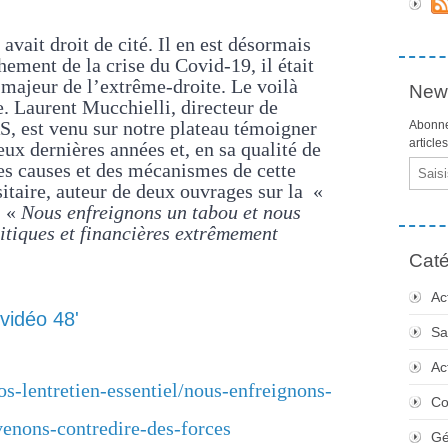
avait droit de cité. Il en est désormais
ement de la crise du Covid-19, il était
majeur de l’extrême-droite. Le voilà
News
. Laurent Mucchielli, directeur de
, est venu sur notre plateau témoigner
Abonne
article
eux dernières années et, en sa qualité de
Email
des causes et des mécanismes de cette
sitaire, auteur de deux ouvrages sur la «
: «
Nous enfreignons un tabou et nous
litiques et financières extrêmement
Caté
Ac
vidéo 48'
Sa
Ac
os-lentretien-essentiel/nous-enfreignons-
Co
venons-contredire-des-forces
Gé