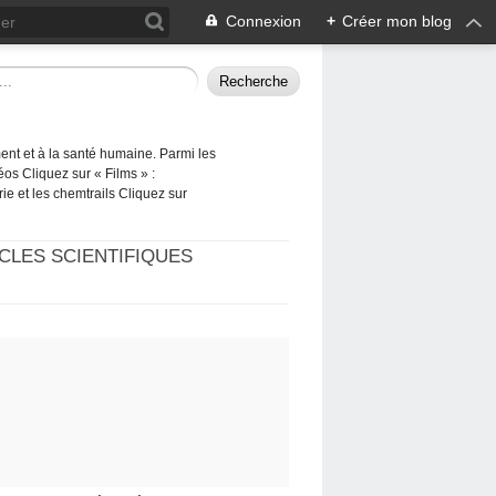
Connexion
+
Créer mon blog
ement et à la santé humaine. Parmi les
éos Cliquez sur « Films » :
rie et les chemtrails Cliquez sur
CLES SCIENTIFIQUES