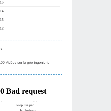
15
14
13
12
s
100 Vidéos sur la géo-ingénierie
Propulsé par
HelloAsso