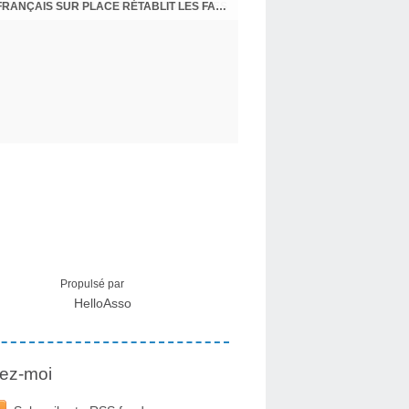
CRISE MIGRATOIRE À CEUTA : UN JEUNE FRANÇAIS SUR PLACE RÉTABLIT LES FAITS ! - RAPHAËL AYMA
Propulsé par
HelloAsso
ez-moi