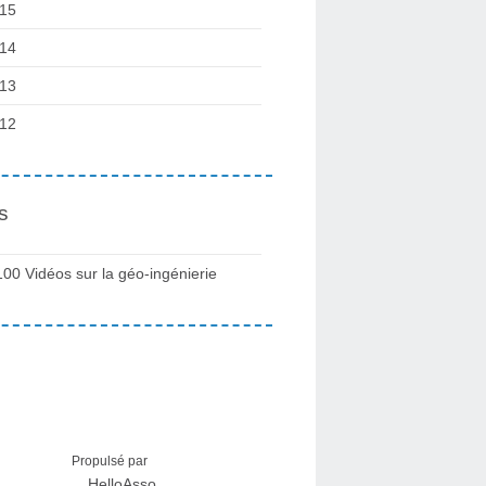
15
14
13
12
s
100 Vidéos sur la géo-ingénierie
Propulsé par
HelloAsso