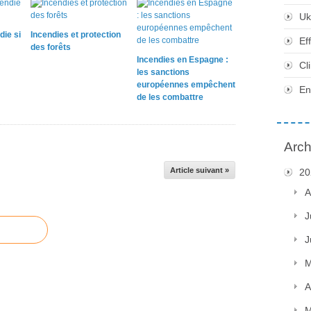
Uk
die si
Incendies et protection
Ef
des forêts
Incendies en Espagne :
Cl
les sanctions
européennes empêchent
En
de les combattre
Arch
Article suivant »
20
A
J
J
M
A
M