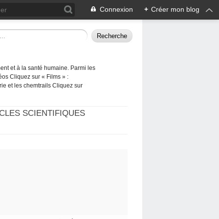
Connexion
+
Créer mon blog
ement et à la santé humaine. Parmi les
éos Cliquez sur « Films » :
rie et les chemtrails Cliquez sur
CLES SCIENTIFIQUES