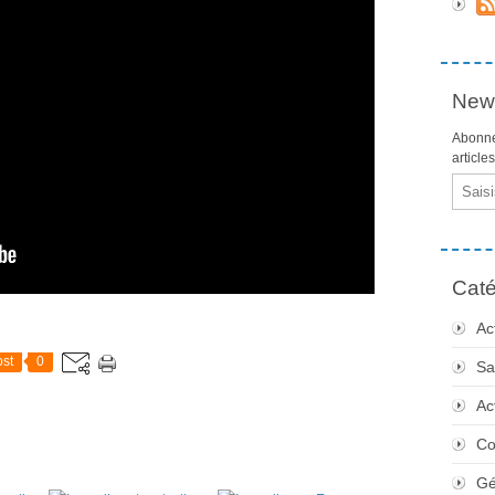
News
Abonne
article
Email
Caté
Ac
st
0
Sa
Ac
Co
Gé