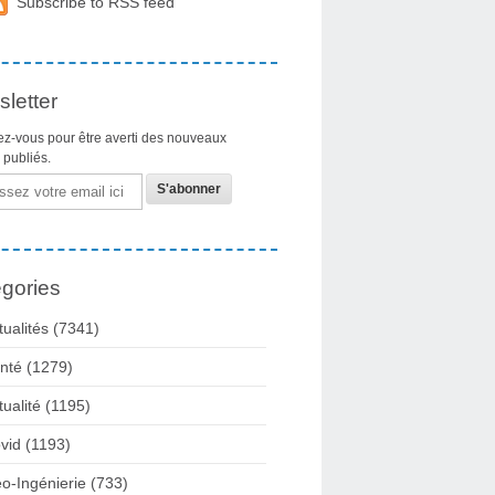
Subscribe to RSS feed
letter
z-vous pour être averti des nouveaux
s publiés.
gories
tualités
(7341)
nté
(1279)
tualité
(1195)
vid
(1193)
o-Ingénierie
(733)