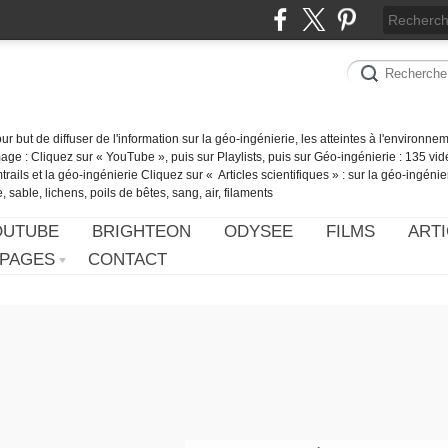
our but de diffuser de l'information sur la géo-ingénierie, les atteintes à l'environn
ge : Cliquez sur « YouTube », puis sur Playlists, puis sur Géo-ingénierie : 135 vid
ails et la géo-ingénierie Cliquez sur « Articles scientifiques » : sur la géo-ingénie
 sable, lichens, poils de bêtes, sang, air, filaments
OUTUBE
BRIGHTEON
ODYSEE
FILMS
ARTI
PAGES
CONTACT