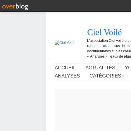
Ciel Voilé
L'association Ciel voilé a p
rubriques au-dessus de l’ima
documentaires sur les chemtr
« Analyses » : eaux de pluie,
ACCUEIL
ACTUALITÉS
Y
ANALYSES
CATÉGORIES