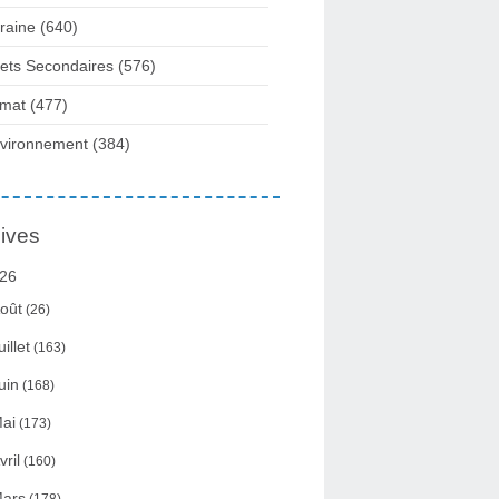
raine
(640)
fets Secondaires
(576)
imat
(477)
vironnement
(384)
ives
26
oût
(26)
uillet
(163)
uin
(168)
ai
(173)
vril
(160)
ars