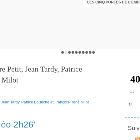
LES CINQ PORTES DE L'ÉM
CHRISTOPHE PERRET GENTI
e Petit, Jean Tardy, Patrice
 Milot
déo 2h26'
Suiv