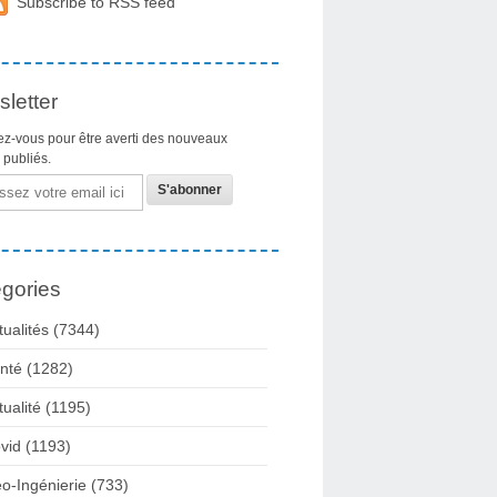
Subscribe to RSS feed
letter
z-vous pour être averti des nouveaux
s publiés.
gories
tualités
(7344)
nté
(1282)
tualité
(1195)
vid
(1193)
o-Ingénierie
(733)