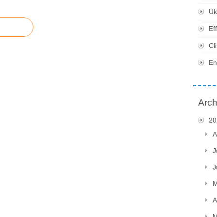
Uk
Ef
Cl
En
Arch
20
A
J
J
M
A
M