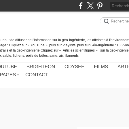
our but de diffuser de l'information sur la géo-ingénierie, les atteintes à l'environn
ge : Cliquez sur « YouTube », puis sur Playlists, puis sur Géo-ingénierie : 135 vid
ails et la géo-ingénierie Cliquez sur « Articles scientifiques » : sur la géo-ingénie
 sable, lichens, poils de bêtes, sang, air, filaments
OUTUBE
BRIGHTEON
ODYSEE
FILMS
ARTI
PAGES
CONTACT