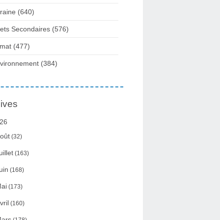
raine
(640)
fets Secondaires
(576)
imat
(477)
vironnement
(384)
ives
26
oût
(32)
uillet
(163)
uin
(168)
ai
(173)
vril
(160)
ars