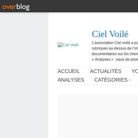
Ciel Voilé
L'association Ciel voilé a p
rubriques au-dessus de l’ima
documentaires sur les chemtr
« Analyses » : eaux de pluie,
ACCUEIL
ACTUALITÉS
Y
ANALYSES
CATÉGORIES