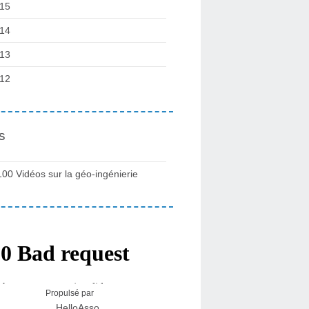
15
14
13
12
s
100 Vidéos sur la géo-ingénierie
Propulsé par
HelloAsso