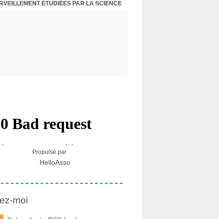
ERVEILLEMENT ÉTUDIÉES PAR LA SCIENCE
L : RECEVOIR LE MESSAGE DES PLANTES
Propulsé par
HelloAsso
ez-moi