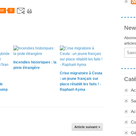
st
0
News
Abonne
article
Email
Incendies historiques : la
piste étrangère
Crise migratoire à Ceuta
Caté
: un jeune français sur
le
place rétablit les faits ! -
rump
Raphaël Ayma
Ac
Sa
Ac
Co
Article suivant »
Gé