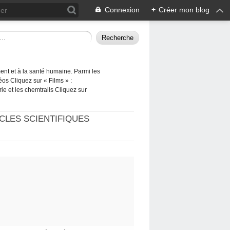
Connexion
+
Créer mon blog
ement et à la santé humaine. Parmi les
éos Cliquez sur « Films » :
rie et les chemtrails Cliquez sur
CLES SCIENTIFIQUES