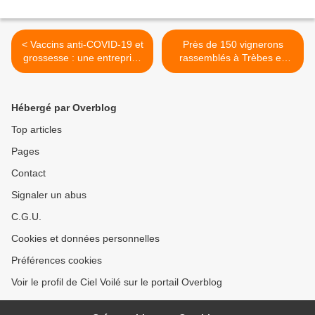
< Vaccins anti-COVID-19 et
Près de 150 vignerons
grossesse : une entreprise
rassemblés à Trèbes en
risquée
soutien à deux collègues
convoqués par l'Office
français de la biodiversité >
Hébergé par Overblog
Top articles
Pages
Contact
Signaler un abus
C.G.U.
Cookies et données personnelles
Préférences cookies
Voir le profil de Ciel Voilé sur le portail Overblog