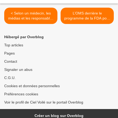
< Selon un médecin, les
L’OMS derrière le
médias et les responsables
programme de la FDA pour
de la santé devraient « dire
éviter tous les futurs essais
la vérité » sur les vaccins
cliniques des vaccins contre
contre la COVID pour
la COVID >
Hébergé par Overblog
enfants
Top articles
Pages
Contact
Signaler un abus
C.G.U.
Cookies et données personnelles
Préférences cookies
Voir le profil de Ciel Voilé sur le portail Overblog
Créer un blog sur Overblog