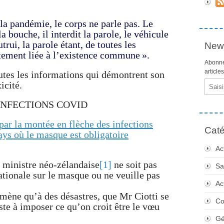
la pandémie, le corps ne parle pas. Le
a bouche, il interdit la parole, le véhicule
trui, la parole étant, de toutes les
News
oitement liée à l’existence commune ».
Abonne
article
outes les informations qui démontrent son
Email
icité.
INFECTIONS COVID
par la montée en flèche des infections
Caté
s où le masque est obligatoire
Ac
re ministre néo-zélandaise
[1]
ne soit pas
Sa
nationale sur le masque ou ne veuille pas
Ac
e mène qu’à des désastres, que Mr Ciotti se
Co
ste à imposer ce qu’on croit être le vœu
Gé