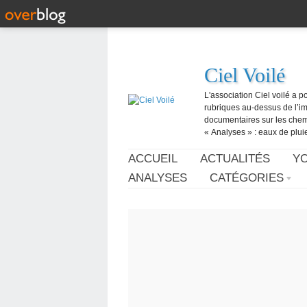
Ciel Voilé
L'association Ciel voilé a p
rubriques au-dessus de l’ima
documentaires sur les chemtr
« Analyses » : eaux de pluie,
ACCUEIL
ACTUALITÉS
Y
ANALYSES
CATÉGORIES