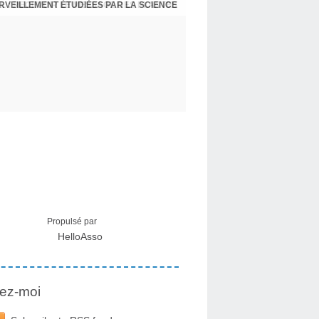
ERVEILLEMENT ÉTUDIÉES PAR LA SCIENCE
L : RECEVOIR LE MESSAGE DES PLANTES
Propulsé par
HelloAsso
ez-moi