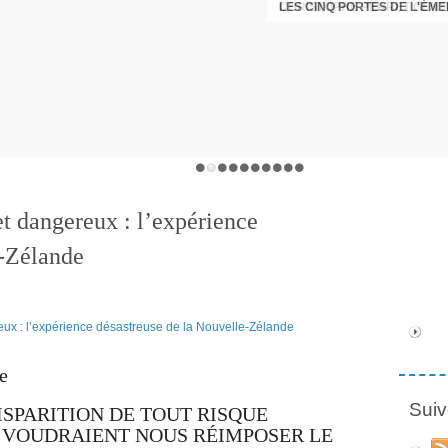
LES CINQ PORTES DE L'ÉM
CHRISTOPHE PERRET GENTI
et dangereux : l’expérience
e-Zélande
e
Suiv
ISPARITION DE TOUT RISQUE
S VOUDRAIENT NOUS RÉIMPOSER LE