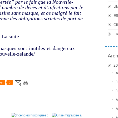
ertée” par le fait que la Nouvelle-
Uk
 nombre de décès et d’infections par le
isins sans masque, et ce malgré le fait
Ef
nne des obligations strictes de port de
Cl
En
La suite
masques-sont-inutiles-et-dangereux-
ouvelle-zelande/
Arch
20
A
J
st
0
J
M
A
M