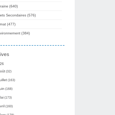
raine
(640)
fets Secondaires
(576)
imat
(477)
vironnement
(384)
ives
26
oût
(32)
uillet
(163)
uin
(168)
ai
(173)
vril
(160)
ars