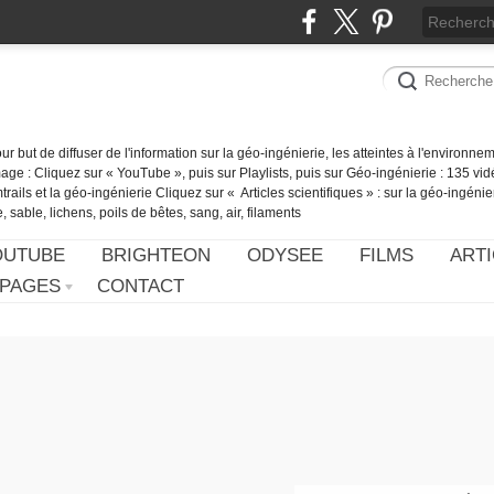
our but de diffuser de l'information sur la géo-ingénierie, les atteintes à l'environn
ge : Cliquez sur « YouTube », puis sur Playlists, puis sur Géo-ingénierie : 135 vid
ails et la géo-ingénierie Cliquez sur « Articles scientifiques » : sur la géo-ingénie
 sable, lichens, poils de bêtes, sang, air, filaments
OUTUBE
BRIGHTEON
ODYSEE
FILMS
ARTI
PAGES
CONTACT