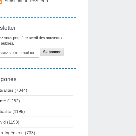
Subscribe to RSS feed
letter
z-vous pour être averti des nouveaux
s publiés.
gories
tualités
(7344)
nté
(1282)
tualité
(1195)
vid
(1193)
o-Ingénierie
(733)