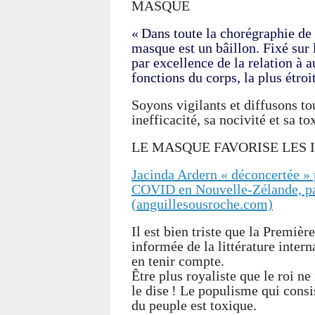
MASQUE
« Dans toute la chorégraphie de 
masque est un bâillon. Fixé sur l
par excellence de la relation à au
fonctions du corps, la plus étr
Soyons vigilants et diffusons t
inefficacité, sa nocivité et sa tox
LE MASQUE FAVORISE LES 
Jacinda Ardern « déconcertée » 
COVID en Nouvelle-Zélande, pay
(anguillesousroche.com)
Il est bien triste que la Premiè
informée de la littérature inter
en tenir compte.
Être plus royaliste que le roi n
le dise ! Le populisme qui consi
du peuple est toxique.