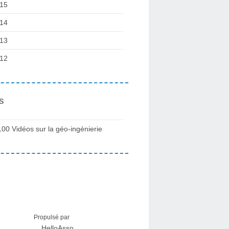
15
14
13
12
s
100 Vidéos sur la géo-ingénierie
Propulsé par
HelloAsso