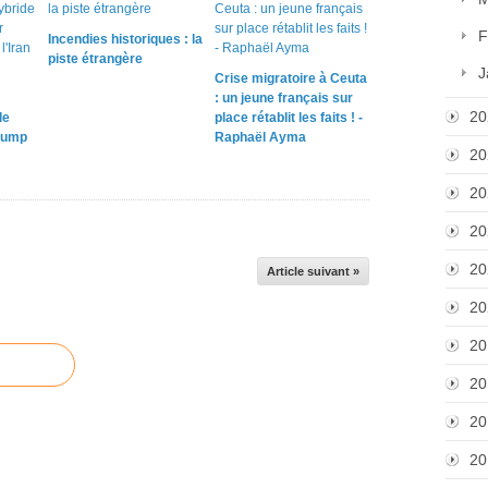
F
Incendies historiques : la
piste étrangère
J
Crise migratoire à Ceuta
: un jeune français sur
20
le
place rétablit les faits ! -
rump
Raphaël Ayma
20
20
20
20
Article suivant »
20
20
20
20
20