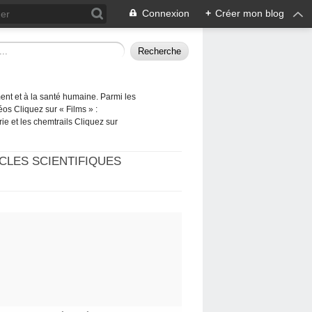
Connexion
+
Créer mon blog
ement et à la santé humaine. Parmi les
éos Cliquez sur « Films » :
rie et les chemtrails Cliquez sur
CLES SCIENTIFIQUES