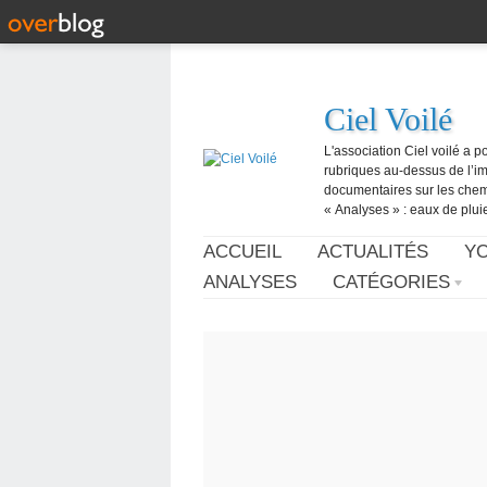
Ciel Voilé
L'association Ciel voilé a p
rubriques au-dessus de l’ima
documentaires sur les chemtr
« Analyses » : eaux de pluie,
ACCUEIL
ACTUALITÉS
Y
ANALYSES
CATÉGORIES