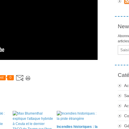
News
Abonne
article
Email
Caté
st
0
Ac
Sa
Ac
Co
Gé
Incendies historiques : la