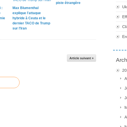
piste étrangère
Uk
 :
Max Blumenthal
e
explique l'attaque
Ef
omie
hybride à Ceuta et le
dernier TACO de Trump
Cl
sur l'Iran
En
Article suivant »
Arch
20
A
J
J
M
A
M