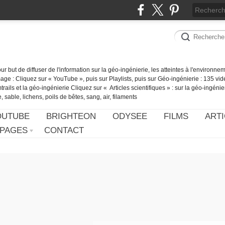
our but de diffuser de l'information sur la géo-ingénierie, les atteintes à l'environn
ge : Cliquez sur « YouTube », puis sur Playlists, puis sur Géo-ingénierie : 135 vid
ails et la géo-ingénierie Cliquez sur « Articles scientifiques » : sur la géo-ingénie
 sable, lichens, poils de bêtes, sang, air, filaments
OUTUBE
BRIGHTEON
ODYSEE
FILMS
ARTI
PAGES
CONTACT