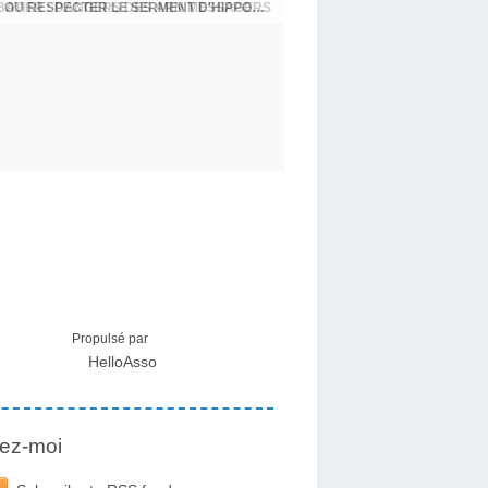
USA - DR KORY : LA LICENCE DE SOIGNER OU RESPECTER LE SERMENT D'HIPPOCRATE CONTRE VENTS ET MARÉES
Propulsé par
HelloAsso
ez-moi