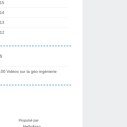
15
14
13
12
s
100 Vidéos sur la géo-ingénierie
Propulsé par
HelloAsso