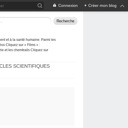
Connexion
+
Créer mon blog
ement et à la santé humaine. Parmi les
éos Cliquez sur « Films » :
rie et les chemtrails Cliquez sur
CLES SCIENTIFIQUES