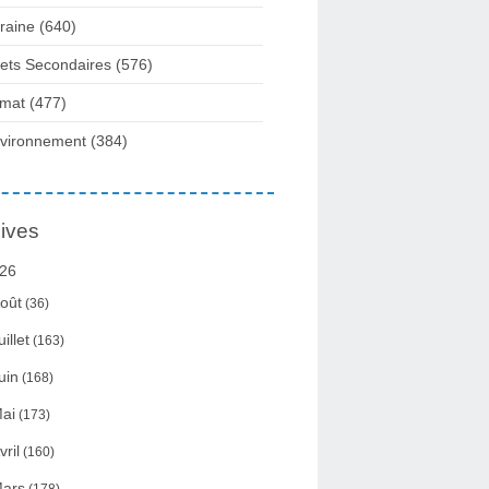
raine
(640)
fets Secondaires
(576)
imat
(477)
vironnement
(384)
ives
26
oût
(36)
uillet
(163)
uin
(168)
ai
(173)
vril
(160)
ars