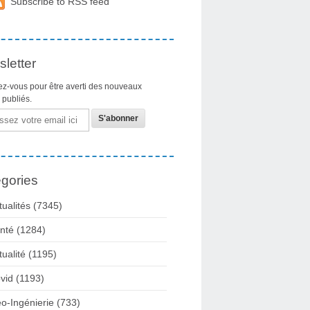
Subscribe to RSS feed
letter
z-vous pour être averti des nouveaux
s publiés.
gories
tualités
(7345)
nté
(1284)
tualité
(1195)
vid
(1193)
o-Ingénierie
(733)