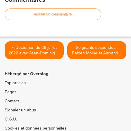
Ajouter un commentaire
< Doctothon du 26 juillet
Soignants suspendus :
2022 avec Jean-Dominique
Fabien Moine et Alexandra
Michel
Henrion- Caude >
Hébergé par Overblog
Top articles
Pages
Contact
Signaler un abus
C.G.U.
Cookies et données personnelles