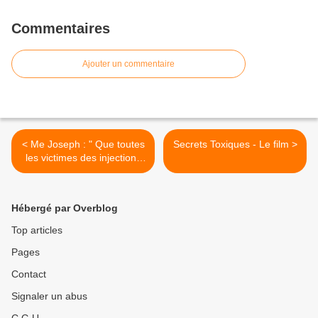
Commentaires
Ajouter un commentaire
< Me Joseph : " Que toutes
Secrets Toxiques - Le film >
les victimes des injections
covid se manifestent
Hébergé par Overblog
Top articles
Pages
Contact
Signaler un abus
C.G.U.