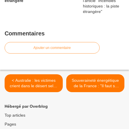
étrangère
Commentaires
Ajouter un commentaire
< Australie : les victimes
Souveraineté énergétique
crient dans le désert selon
de la France : "Il faut se
un député
réveiller", enjoint Arnaud
Montebourg >
Hébergé par Overblog
Top articles
Pages