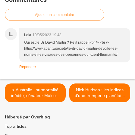
Ajouter un commentaire
L
Lola
10/05/2023 19:48
Qui est le Dr David Martin ? Petit rappel.<br /> <br />
https://www.apar.tv/societe/le-dr-david-martin-devoile-les-
noms-et-les-visages-des-personnes-qui-tuent-lhumanite/
Répondre
< Australie : surmortalité
Nick Hudson : les indices
inédite, sénateur Malcom
d'une tromperie planétaire
Roberts
>
Hébergé par Overblog
Top articles