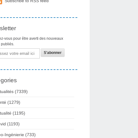
Subscribe to RSS feed
letter
z-vous pour être averti des nouveaux
s publiés.
gories
tualités
(7339)
nté
(1279)
tualité
(1195)
vid
(1193)
o-Ingénierie
(733)