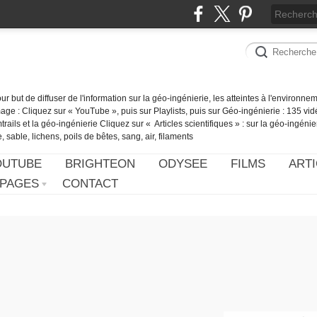
our but de diffuser de l'information sur la géo-ingénierie, les atteintes à l'environn
ge : Cliquez sur « YouTube », puis sur Playlists, puis sur Géo-ingénierie : 135 vid
ails et la géo-ingénierie Cliquez sur « Articles scientifiques » : sur la géo-ingénie
 sable, lichens, poils de bêtes, sang, air, filaments
OUTUBE
BRIGHTEON
ODYSEE
FILMS
ARTI
PAGES
CONTACT