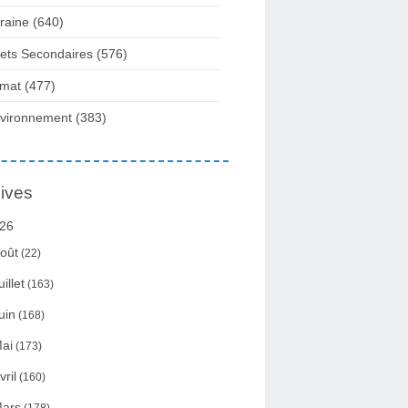
raine
(640)
fets Secondaires
(576)
imat
(477)
vironnement
(383)
ives
26
oût
(22)
uillet
(163)
uin
(168)
ai
(173)
vril
(160)
ars