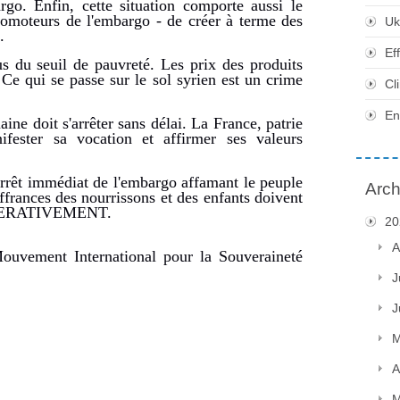
rgo. Enfin, cette situation comporte aussi le
promoteurs de l'embargo - de créer à terme des
Uk
.
Ef
s du seuil de pauvreté. Les prix des produits
Ce qui se passe sur le sol syrien est un crime
Cl
En
ine doit s'arrêter sans délai. La France, patrie
fester sa vocation et affirmer ses valeurs
rrêt immédiat de l'embargo affamant le peuple
Arch
uffrances des nourrissons et des enfants doivent
PERATIVEMENT.
20
A
uvement International pour la Souveraineté
J
J
M
A
M