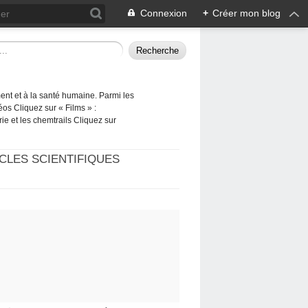
Connexion
+
Créer mon blog
ement et à la santé humaine. Parmi les
éos Cliquez sur « Films » :
rie et les chemtrails Cliquez sur
CLES SCIENTIFIQUES