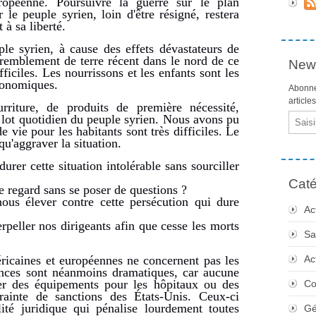
ropéenne. Poursuivre la guerre sur le plan
le peuple syrien, loin d'être résigné, restera
t à sa liberté.
le syrien, à cause des effets dévastateurs de
remblement de terre récent dans le nord de ce
News
ficiles. Les nourrissons et les enfants sont les
conomiques.
Abonne
article
iture, de produits de première nécessité,
Email
 le lot quotidien du peuple syrien. Nous avons pu
e vie pour les habitants sont très difficiles. Le
qu'aggraver la situation.
durer cette situation intolérable sans sourciller
Caté
e regard sans se poser de questions ?
ous élever contre cette persécution qui dure
Ac
rpeller nos dirigeants afin que cesse les morts
Sa
éricaines et européennes ne concernent pas les
Ac
ences sont néanmoins dramatiques, car aucune
er des équipements pour les hôpitaux ou des
Co
ainte de sanctions des États-Unis. Ceux-ci
ialité juridique qui pénalise lourdement toutes
Gé