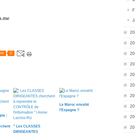
F
n.me
J
20
20
st
0
20
20
20
20
20
Le Maroc envahit
20
l'Espagne ?
ne :
20
chent
" Les CLASSES
20
DIRIGEANTES