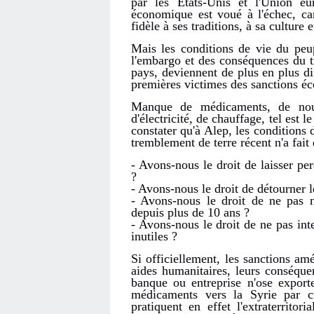
par les Etats-Unis et l'Union eu
économique est voué à l'échec, car 
fidèle à ses traditions, à sa culture e
Mais les conditions de vie du peup
l'embargo et des conséquences du t
pays, deviennent de plus en plus dif
premières victimes des sanctions é
Manque de médicaments, de nourr
d'électricité, de chauffage, tel est
constater qu'à Alep, les conditions d
tremblement de terre récent n'a fait 
- Avons-nous le droit de laisser per
?
- Avons-nous le droit de détourner l
- Avons-nous le droit de ne pas n
depuis plus de 10 ans ?
- Avons-nous le droit de ne pas inte
inutiles ?
Si officiellement, les sanctions am
aides humanitaires, leurs conséqu
banque ou entreprise n'ose export
médicaments vers la Syrie par cr
pratiquent en effet l'extraterritor