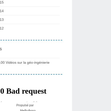
15
14
13
12
s
100 Vidéos sur la géo-ingénierie
Propulsé par
HelloAsso