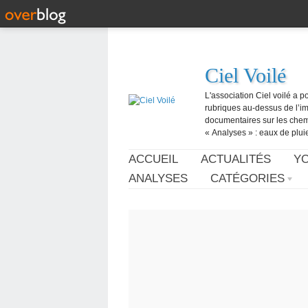
Ciel Voilé
L'association Ciel voilé a p
rubriques au-dessus de l’ima
documentaires sur les chemtr
« Analyses » : eaux de pluie,
ACCUEIL
ACTUALITÉS
Y
ANALYSES
CATÉGORIES