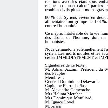
relations avec les états sous emba
risque - connu et calculé par les 
troubles civils plus ou moins graves
80 % des Syriens vivent en dessou
alimentaires ont grimpé de 133 %. 
contre l'humanité.
Ce mépris intolérable de la vie huma
des droits de l'homme, doit mani
humanistes.
Nous demandons solennellement l'a
syrien. Les morts inutiles et les so
cesser IMMEDIATEMENT et IM
Signataires de ce texte :
M. Adnan Azzam. Président du Mo
des Peuples.
Membres :
Général Dominique Delawarde
Capitaine Pierre L.Plas
M. Alexandre Garacotche
Mrs Halima Merabet
Mrs Dominique Mouillard
M. Ignace Lovel
M. Aïssa