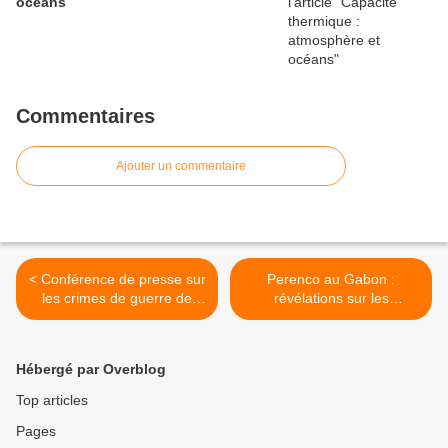
océans
Commentaires
Ajouter un commentaire
< Conférence de presse sur
Perenco au Gabon :
les crimes de guerre de
révélations sur les
l'Ukraine à Artiomovsk -
pollutions cachées du
19.06.2023
numéro 2 du pétrole
français >
Hébergé par Overblog
Top articles
Pages