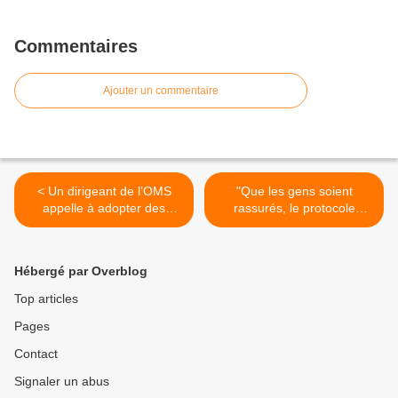
Commentaires
Ajouter un commentaire
< Un dirigeant de l’OMS
"Que les gens soient
appelle à adopter des
rassurés, le protocole
mesures "restreignant les
Raoult était pleinement
libertés individuelles" pour
éthique", entretien avec
lutter contre les prochaines
Jean-Paul Bourdineaud,
Hébergé par Overblog
pandémies
professeur en toxicologie >
Top articles
Pages
Contact
Signaler un abus