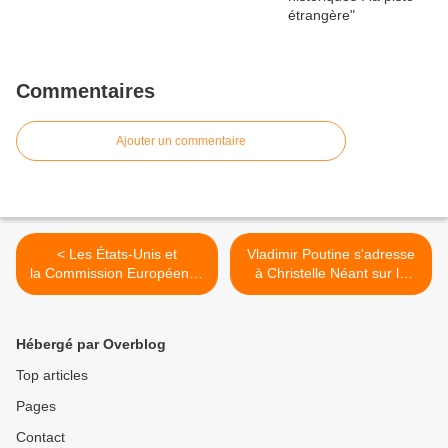
Commentaires
Ajouter un commentaire
< Les États-Unis et
Vladimir Poutine s'adresse
la Commission Européenne
à Christelle Néant sur la
appellent à un « cadre
propagande des médias
international » pour faire
occidentaux >
progresser la recherche en
Hébergé par Overblog
géo-ingénierie
Top articles
Pages
Contact