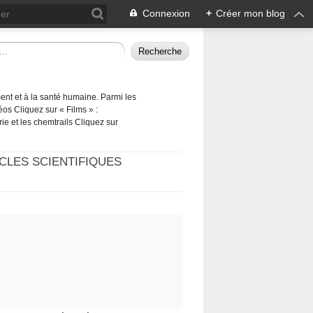
Connexion
+
Créer mon blog
ement et à la santé humaine. Parmi les
éos Cliquez sur « Films » :
rie et les chemtrails Cliquez sur
CLES SCIENTIFIQUES