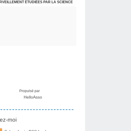
ERVEILLEMENT ÉTUDIÉES PAR LA SCIENCE
L : RECEVOIR LE MESSAGE DES PLANTES
Propulsé par
HelloAsso
ez-moi