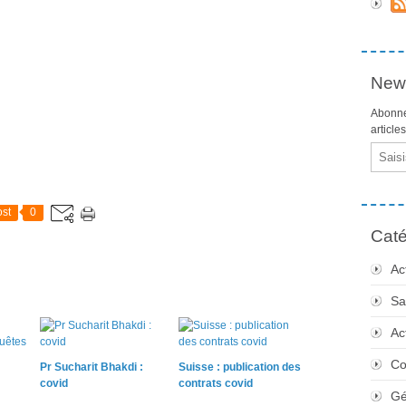
News
Abonne
article
Email
st
0
Caté
Ac
Sa
Ac
Co
Pr Sucharit Bhakdi :
Suisse : publication des
covid
contrats covid
Gé