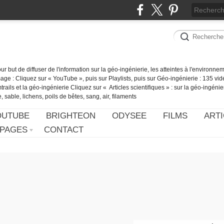
our but de diffuser de l'information sur la géo-ingénierie, les atteintes à l'environn
ge : Cliquez sur « YouTube », puis sur Playlists, puis sur Géo-ingénierie : 135 vid
ails et la géo-ingénierie Cliquez sur « Articles scientifiques » : sur la géo-ingénie
 sable, lichens, poils de bêtes, sang, air, filaments
OUTUBE
BRIGHTEON
ODYSEE
FILMS
ARTI
PAGES
CONTACT