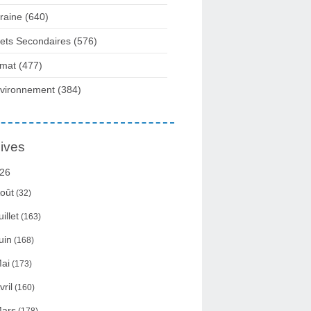
raine
(640)
fets Secondaires
(576)
imat
(477)
vironnement
(384)
ives
26
oût
(32)
uillet
(163)
uin
(168)
ai
(173)
vril
(160)
ars