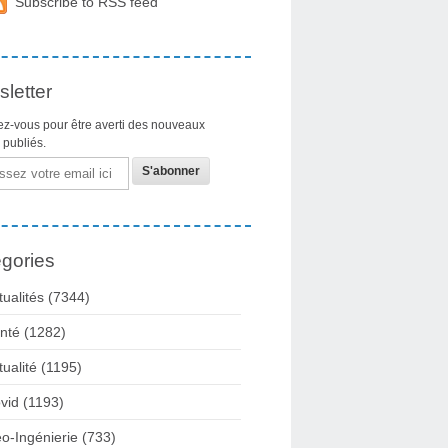
Subscribe to RSS feed
letter
z-vous pour être averti des nouveaux
s publiés.
gories
tualités
(7344)
nté
(1282)
tualité
(1195)
vid
(1193)
o-Ingénierie
(733)