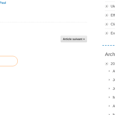
Paul
Uk
Ef
Cl
En
Article suivant »
Arch
20
A
J
J
M
A
M