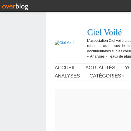
Ciel Voilé
L'association Ciel voilé a p
rubriques au-dessus de l’ima
documentaires sur les chemtr
« Analyses » : eaux de pluie,
ACCUEIL
ACTUALITÉS
Y
ANALYSES
CATÉGORIES