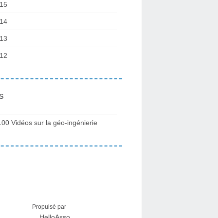
15
14
13
12
s
100 Vidéos sur la géo-ingénierie
Propulsé par
HelloAsso