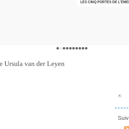
LES CINQ PORTES DE L'ÉM
CHRISTOPHE PERRET GENTI
re Ursula van der Leyen
Suiv