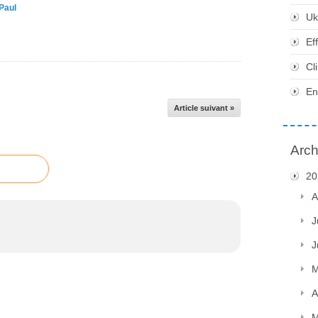
Paul
Uk
Ef
Cl
En
Article suivant »
Arch
20
A
J
J
M
A
M