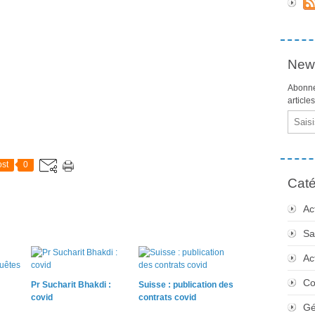
News
Abonne
article
Email
st
0
Caté
Ac
Sa
Ac
Co
Pr Sucharit Bhakdi :
Suisse : publication des
covid
contrats covid
Gé