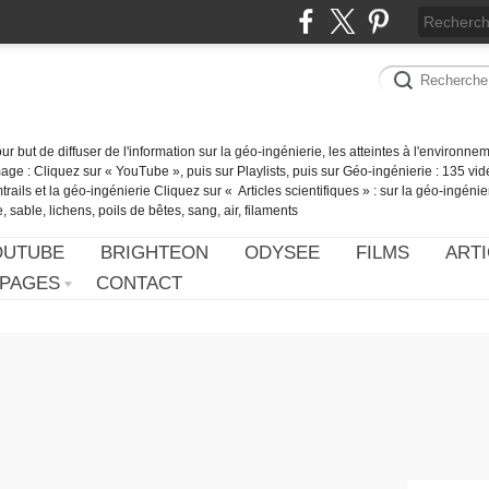
our but de diffuser de l'information sur la géo-ingénierie, les atteintes à l'environn
ge : Cliquez sur « YouTube », puis sur Playlists, puis sur Géo-ingénierie : 135 vid
ails et la géo-ingénierie Cliquez sur « Articles scientifiques » : sur la géo-ingénie
 sable, lichens, poils de bêtes, sang, air, filaments
OUTUBE
BRIGHTEON
ODYSEE
FILMS
ARTI
PAGES
CONTACT