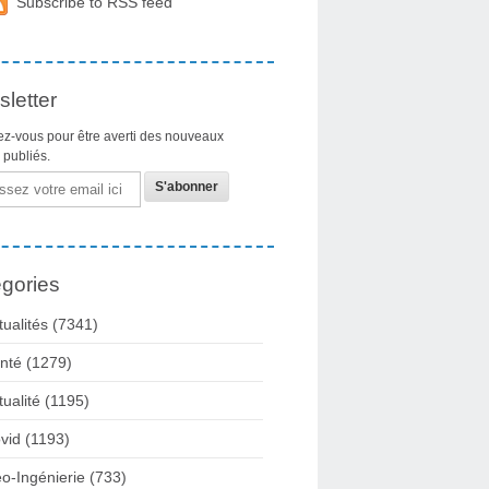
Subscribe to RSS feed
letter
z-vous pour être averti des nouveaux
s publiés.
gories
tualités
(7341)
nté
(1279)
tualité
(1195)
vid
(1193)
o-Ingénierie
(733)