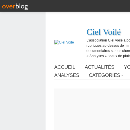
Ciel Voilé
L'association Ciel voilé a p
rubriques au-dessus de l’ima
documentaires sur les chemtr
« Analyses » : eaux de pluie,
ACCUEIL
ACTUALITÉS
Y
ANALYSES
CATÉGORIES