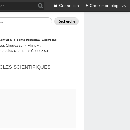
Connexion
+
Créer mon blog
ement et à la santé humaine. Parmi les
éos Cliquez sur « Films » :
rie et les chemtrails Cliquez sur
CLES SCIENTIFIQUES