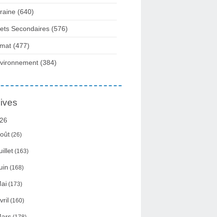
raine
(640)
fets Secondaires
(576)
imat
(477)
vironnement
(384)
ives
26
oût
(26)
uillet
(163)
uin
(168)
ai
(173)
vril
(160)
ars