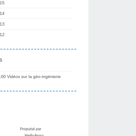
15
14
13
12
s
100 Vidéos sur la géo-ingénierie
Propulsé par
HelloAsso