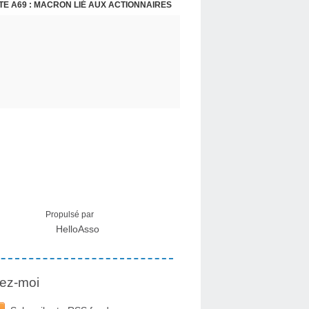
E A69 : MACRON LIÉ AUX ACTIONNAIRES
CRISE MIGRATOIRE À CEUTA : UN JEUNE FRANÇAIS SUR PLACE RÉTABLIT LES FAITS ! - RAPHAËL AYMA
Propulsé par
HelloAsso
ez-moi