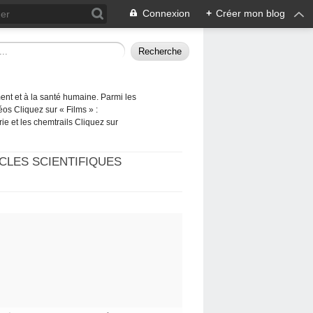
Connexion
+
Créer mon blog
ement et à la santé humaine. Parmi les
éos Cliquez sur « Films » :
rie et les chemtrails Cliquez sur
CLES SCIENTIFIQUES