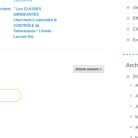
Uk
chent
" Les CLASSES
DIRIGEANTES
Ef
cherchent à reprendre le
CONTRÔLE de
Cl
l'information " l Annie
Lacroix-Riz
En
Arch
Article suivant »
20
A
J
J
M
A
M