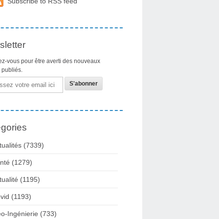
Subscribe to RSS feed
letter
z-vous pour être averti des nouveaux
s publiés.
gories
tualités
(7339)
nté
(1279)
tualité
(1195)
vid
(1193)
o-Ingénierie
(733)