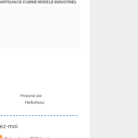
NSUFFISANCE COMME MODÈLE INDUSTRIEL
 MÉDICAL SUR LES EFFETS SECONDAIRES
Propulsé par
HelloAsso
ez-moi