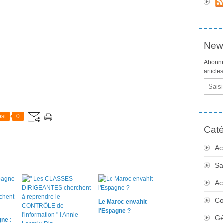
News
Abonne
article
Email
st
0
Caté
Ac
Sa
Ac
Co
Le Maroc envahit
l'Espagne ?
Gé
ne :