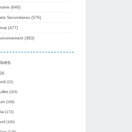
raine
(640)
fets Secondaires
(576)
imat
(477)
vironnement
(383)
ives
26
oût
(22)
uillet
(163)
uin
(168)
ai
(173)
vril
(160)
ars