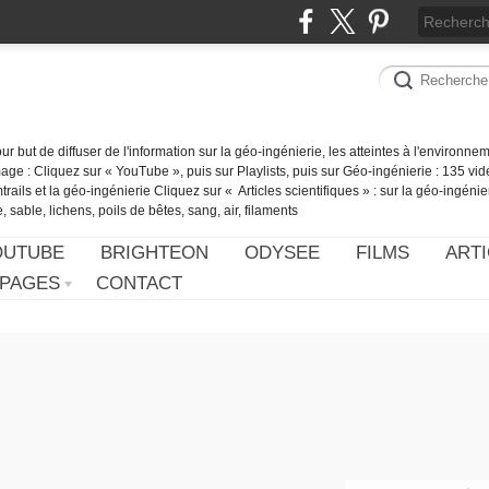
our but de diffuser de l'information sur la géo-ingénierie, les atteintes à l'environn
ge : Cliquez sur « YouTube », puis sur Playlists, puis sur Géo-ingénierie : 135 vid
ails et la géo-ingénierie Cliquez sur « Articles scientifiques » : sur la géo-ingénie
 sable, lichens, poils de bêtes, sang, air, filaments
OUTUBE
BRIGHTEON
ODYSEE
FILMS
ARTI
PAGES
CONTACT