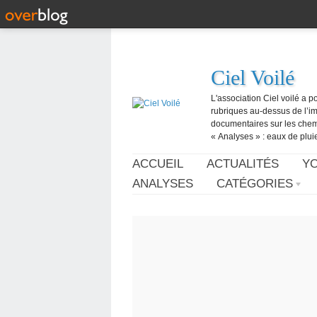
Ciel Voilé
L'association Ciel voilé a p
rubriques au-dessus de l’ima
documentaires sur les chemtr
« Analyses » : eaux de pluie,
ACCUEIL
ACTUALITÉS
Y
ANALYSES
CATÉGORIES