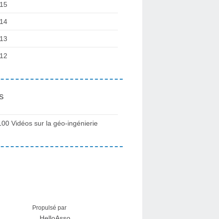
15
14
13
12
s
100 Vidéos sur la géo-ingénierie
Propulsé par
HelloAsso