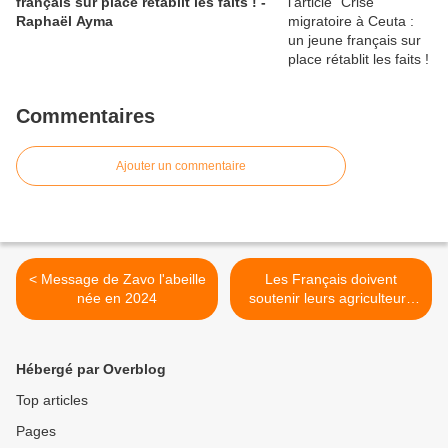
français sur place rétablit les faits ! -
Raphaël Ayma
Commentaires
Ajouter un commentaire
< Message de Zavo l'abeille
Les Français doivent
née en 2024
soutenir leurs agriculteurs
jusqu'au bout - Pierre-Yves
Rougeyron >
Hébergé par Overblog
Top articles
Pages