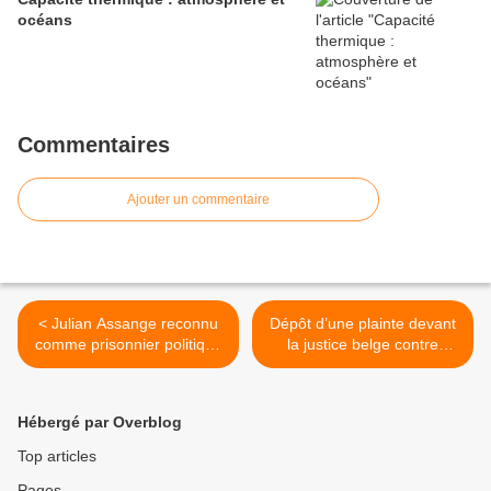
océans
Commentaires
Ajouter un commentaire
< Julian Assange reconnu
Dépôt d’une plainte devant
comme prisonnier politique
la justice belge contre
par le Conseil de l'Europe
l’ancien Secretaire géneral
de l’OTAN Jens Stoltenberg
>
Hébergé par Overblog
Top articles
Pages